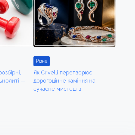
Різне
розбірні,
Як Crivelli перетворює
льнолиті —
дорогоцінне каміння на
сучасне мистецтв