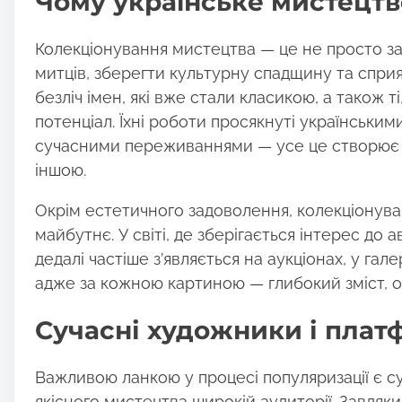
Чому українське мистецтв
o
n
Колекціонування мистецтва — це не просто зах
:
митців, зберегти культурну спадщину та сприят
безліч імен, які вже стали класикою, а також 
потенціал. Їхні роботи просякнуті українськи
сучасними переживаннями — усе це створює у
іншою.
Окрім естетичного задоволення, колекціонуван
майбутнє. У світі, де зберігається інтерес до
дедалі частіше з’являється на аукціонах, у гал
адже за кожною картиною — глибокий зміст, осо
Сучасні художники і плат
Важливою ланкою у процесі популяризації є су
якісного мистецтва широкій аудиторії. Завдяки