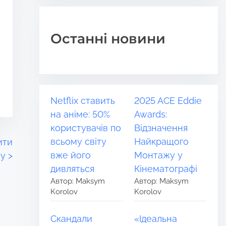
Останні новини
Netflix ставить
2025 ACE Eddie
на аніме: 50%
Awards:
користувачів по
Відзначення
всьому світу
Найкращого
ити
вже його
Монтажу у
ну
>
дивляться
Кінематографі
Автор: Maksym
Автор: Maksym
Korolov
Korolov
Скандали
«Ідеальна