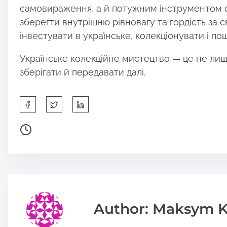
самовираження, а й потужним інструментом об
зберегти внутрішню рівновагу та гордість за с
інвестувати в українське, колекціонувати і пош
Українське колекційне мистецтво — це не лише
зберігати й передавати далі.
S
h
a
P
r
o
e
s
t
t
h
r
i
e
s
a
Author: Maksym K
p
d
o
t