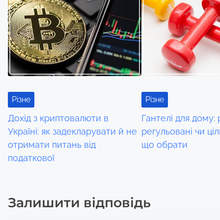
s
n
a
v
i
Різне
Різне
g
Дохід з криптовалюти в
Гантелі для дому: 
a
Україні: як задекларувати й не
регульовані чи ці
отримати питань від
що обрати
t
податкової
i
o
Залишити відповідь
n