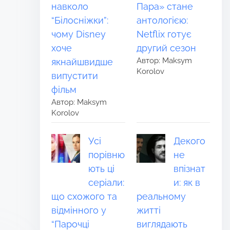
навколо
Пара» стане
“Білосніжки”:
антологією:
чому Disney
Netflix готує
хоче
другий сезон
Автор: Maksym
якнайшвидше
Korolov
випустити
фільм
Автор: Maksym
Korolov
Усі
Декого
порівню
не
ють ці
впізнат
серіали:
и: як в
що схожого та
реальному
відмінного у
житті
“Парочці
виглядають