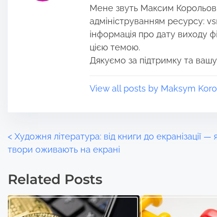
Мене звуть Максим Корольов, 
s
i
t
m
адмініструванням ресурсу: vs
o
e
інформація про дату виходу філ
n
цією темою.
:
Дякуємо за підтримку та вашу
View all posts by Maksym Koro
P
<
Художня література: від книги до екранізації — 
твори оживають на екрані
o
Related Posts
s
t