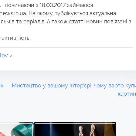
і починаючи з 18.03.2017 займаюся
news.in.ua. На якому публікується актуальна
ьмів та серіалів. А також статті новин пов'язані з
 активність.
lov >
як
Мистецтво у вашому інтер’єрі: чому варто куп
карти