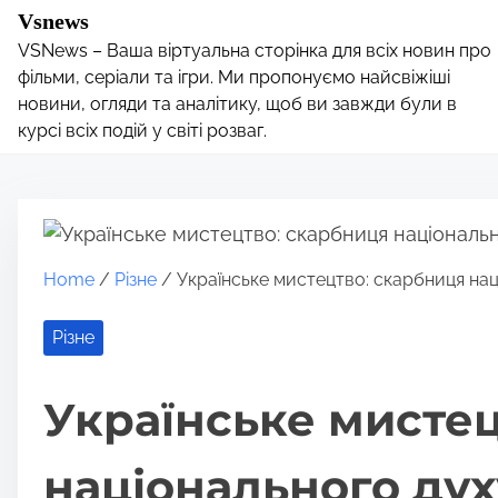
S
Vsnews
k
VSNews – Ваша віртуальна сторінка для всіх новин про
i
фільми, серіали та ігри. Ми пропонуємо найсвіжіші
p
новини, огляди та аналітику, щоб ви завжди були в
курсі всіх подій у світі розваг.
t
o
c
o
n
Home
/
Різне
/ Українське мистецтво: скарбниця нац
t
e
Різне
n
t
Українське мистец
національного дух