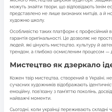
можуть знайти твори, що відповідають їхнім е
представлено не лише визнаних митців, а й но
художню школу.
Особливістю таких платформ є професійний відб
гарантія оригінальності. Це дозволяє не прос
людей, які цінують мистецтво, культуру й авт
трендом, а глибоко осмисленим процесом — ді
Мистецтво як дзеркало ід
Кожен твір мистецтва, створений в Україні, н
сучасних художників відображають ідентичніст
емоційну, пов’язану з пам’яттю поколінь, досві
найважчі моменти.
Сьогодні, коли українці переживають складні 