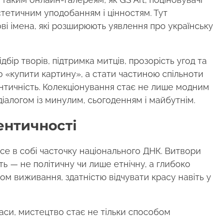
стетичним уподобанням і цінностям. Тут
ві імена, які розширюють уявлення про українську
ір творів, підтримка митців, прозорість угод та
то «купити картину», а стати частиною спільноти
ентичність. Колекціонування стає не лише модним
алогом із минулим, сьогоденням і майбутнім.
ентичності
есе в собі часточку національного ДНК. Витвори
ь — не політичну чи лише етнічну, а глибоко
дом виживання, здатністю відчувати красу навіть у
часи, мистецтво стає не тільки способом