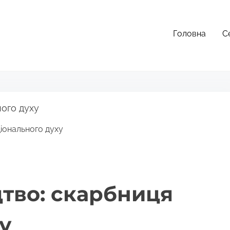
Головна
С
іонального духу
тво: скарбниця
у