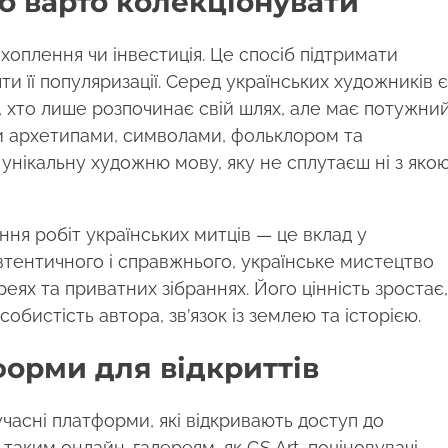
о варто колекціонувати
оплення чи інвестиція. Це спосіб підтримати
и її популяризації. Серед українських художників є
ті, хто лише розпочинає свій шлях, але має потужни
ми архетипами, символами, фольклором та
нікальну художню мову, яку не сплутаєш ні з яко
ня робіт українських митців — це вклад у
 автентичного і справжнього, українське мистецтво
ереях та приватних зібраннях. Його цінність зростає,
бистість автора, зв’язок із землею та історією.
форми для відкриттів
часні платформи, які відкривають доступ до
 таким онлайн-галереям, як GS Art, поціновувачі