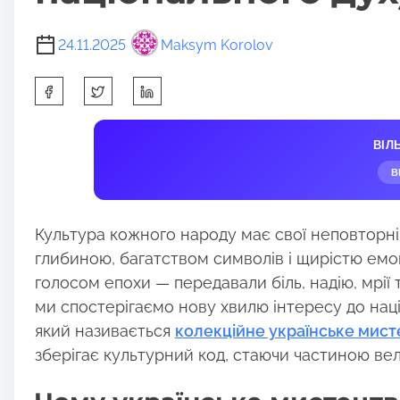
24.11.2025
Maksym Korolov
S
h
a
ВІЛ
r
В
e
t
h
Культура кожного народу має свої неповторні
i
глибиною, багатством символів і щирістю емоці
s
голосом епохи — передавали біль, надію, мрії 
p
ми спостерігаємо нову хвилю інтересу до наці
o
який називається
колекційне українське мист
s
зберігає культурний код, стаючи частиною велик
t