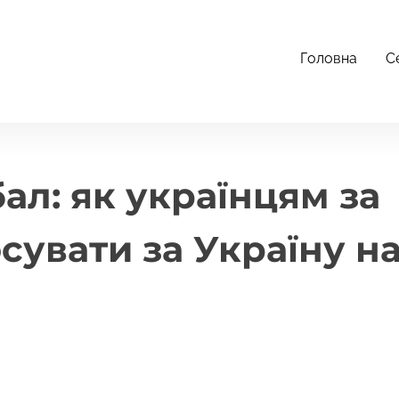
Головна
С
 за кордоном проголосувати за Україну на
л: як українцям за
увати за Україну н