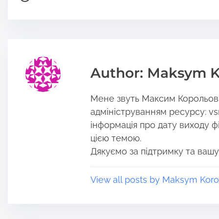
r
o
e
s
t
t
h
r
i
e
s
a
Author: Maksym K
p
d
o
t
Мене звуть Максим Корольов, 
s
i
t
m
адмініструванням ресурсу: vs
o
e
інформація про дату виходу філ
n
цією темою.
:
Дякуємо за підтримку та вашу
View all posts by Maksym Koro