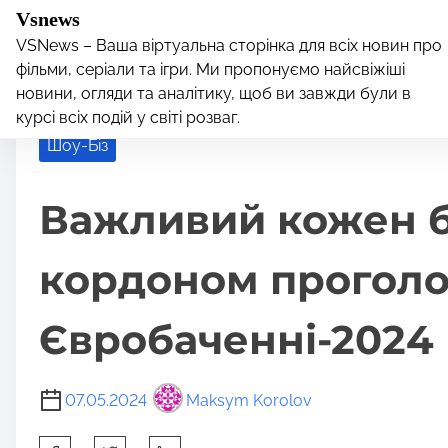
S
Vsnews
k
VSNews – Ваша віртуальна сторінка для всіх новин про
i
фільми, серіали та ігри. Ми пропонуємо найсвіжіші
Home
/
Шоу-Біз
/ Важливий кожен бал: як українцям
p
новини, огляди та аналітику, щоб ви завжди були в
Євробаченні-2024
курсі всіх подій у світі розваг.
t
Шоу-Біз
o
c
o
Важливий кожен ба
n
t
кордоном проголос
e
n
Євробаченні-2024
t
07.05.2024
Maksym Korolov