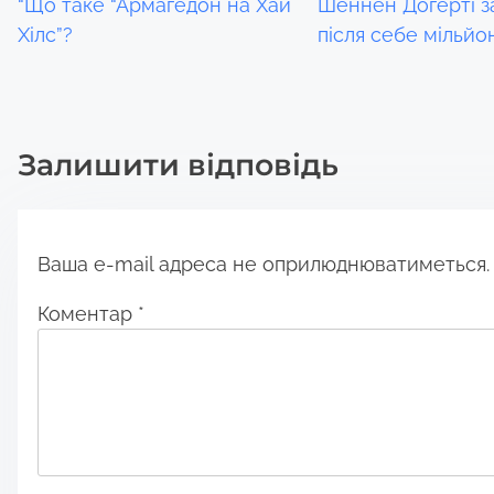
“Що таке “Армагедон на Хай
Шеннен Догерті 
Хілс”?
після себе мільйо
t
i
o
Залишити відповідь
n
Ваша e-mail адреса не оприлюднюватиметься.
Коментар
*