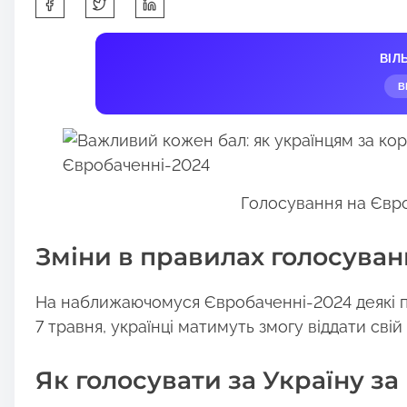
S
h
a
ВІЛ
r
В
e
t
h
i
s
Голосування на Євр
p
o
Зміни в правилах голосуван
s
t
На наближаючомуся Євробаченні-2024 деякі пр
o
7 травня, українці матимуть змогу віддати свій
n
:
Як голосувати за Україну з