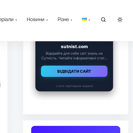
еріали
Новини
Різне
а