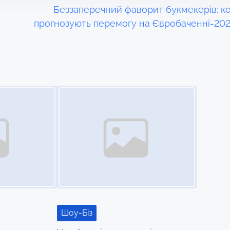
Беззаперечний фаворит букмекерів: к
прогнозують перемогу на Євробаченні-20
Image Placeholder
Шоу-Біз