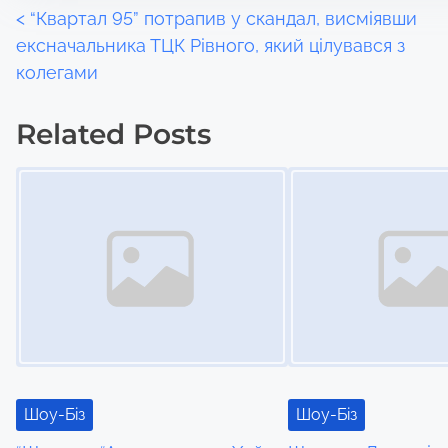
P
<
“Квартал 95” потрапив у скандал, висміявши
ексначальника ТЦК Рівного, який цілувався з
o
колегами
s
Related Posts
t
Image Placeholder
Image Placeholder
s
n
a
v
i
g
Шоу-Біз
Шоу-Біз
a