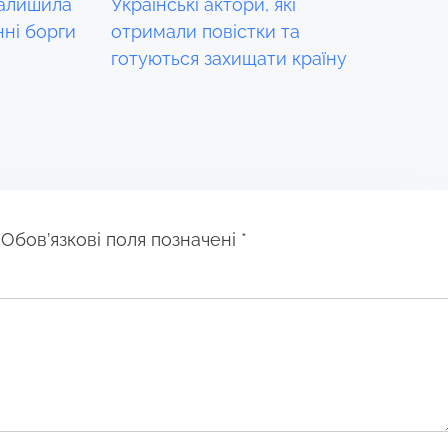
залишила
Українські актори, які
нні борги
отримали повістки та
готуються захищати країну
Обов’язкові поля позначені
*