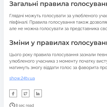
Загальні правила голосуван
Глядачі можуть голосувати за улюбленого уча
півфіналі. Правила голосування також дозволяю
але не можна голосувати за представника своє
Зміни у правилах голосуван
Цього року правила голосування зазнали певни
улюбленого учасника з моменту початку висту
матимуть змогу віддати голос за фаворита про
show.24tv.ua
S
h
a
P
8 sec read