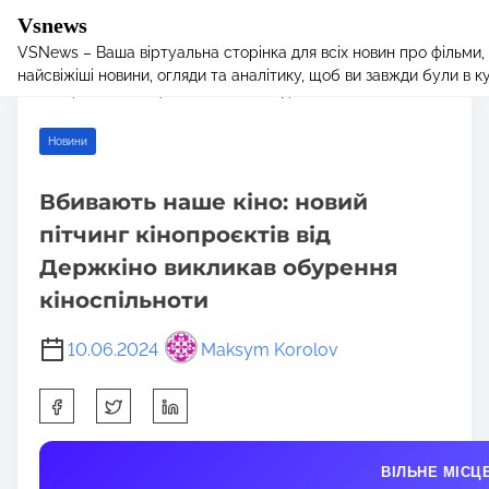
Vsnews
VSNews – Ваша віртуальна сторінка для всіх новин про фільми,
S
Home
/
Новини
/ Вбивають наше кіно: новий пітчинг
найсвіжіші новини, огляди та аналітику, щоб ви завжди були в курс
k
кінопроєктів від Держкіно викликав обурення кіноспільноти
i
p
Новини
t
o
Вбивають наше кіно: новий
c
пітчинг кінопроєктів від
o
n
Держкіно викликав обурення
t
кіноспільноти
e
n
10.06.2024
Maksym Korolov
t
S
h
a
ВІЛЬНЕ МІСЦ
r