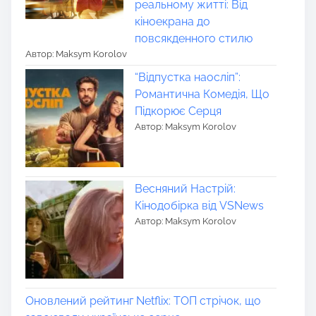
реальному житті: Від
кіноекрана до
повсякденного стилю
Автор: Maksym Korolov
“Відпустка наосліп”:
Романтична Комедія, Що
Підкорює Серця
Автор: Maksym Korolov
Весняний Настрій:
Кінодобірка від VSNews
Автор: Maksym Korolov
Оновлений рейтинг Netflix: ТОП стрічок, що