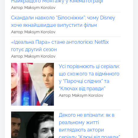
Найкращого Монтажу у Кінематографі
Автор: Maksym Korolov
Скандали навколо “Білосніжки”: чому Disney
хоче якнайшвидше випустити фільм
Автор: Maksym Korolov
«Ідеальна Пара» стане антологією: Netflix
готує другий сезон
Автор: Maksym Korolov
Усі порівнюють ці серіали:
що схожого та відмінного
у “Парочці слідчих” та
“Ключах від правди”
Автор: Maksym Korolov
Декого не впізнати: як в
реальному житті
виглядають актори
серіалу “Ключі від правди”