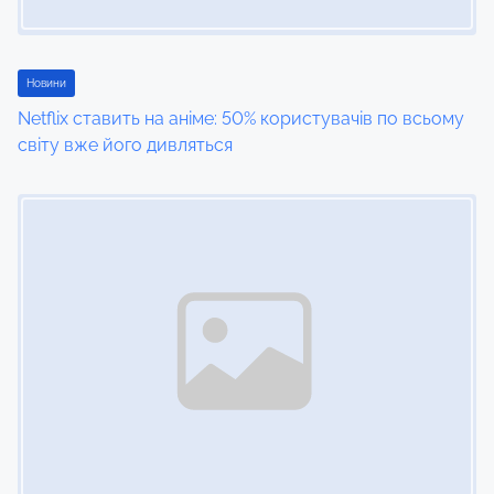
t
i
Новини
Netflix ставить на аніме: 50% користувачів по всьому
o
світу вже його дивляться
n
Image Placeholder