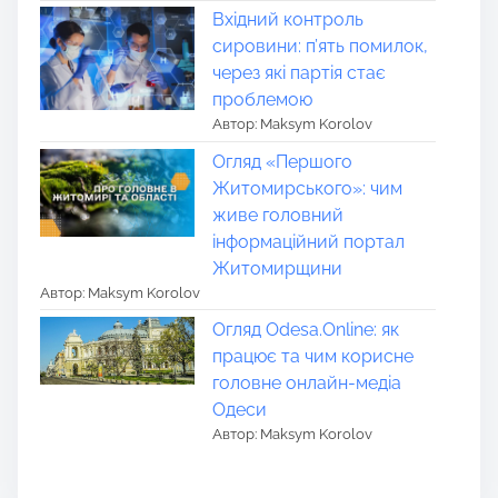
Вхідний контроль
сировини: п’ять помилок,
через які партія стає
проблемою
Автор: Maksym Korolov
Огляд «Першого
Житомирського»: чим
живе головний
інформаційний портал
Житомирщини
Автор: Maksym Korolov
Огляд Odesa.Online: як
працює та чим корисне
головне онлайн-медіа
Одеси
Автор: Maksym Korolov