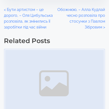
P
<
Бути артистом – це
Обожнюю, – Алла Кудлай
дорого, – Оля Цибульська
чесно розповіла про
o
розповіла, як змінились її
стосунки з Павлом
заробітки під час війни
Зібровим
>
s
t
Related Posts
Image Placeholder
s
n
a
v
i
g
a