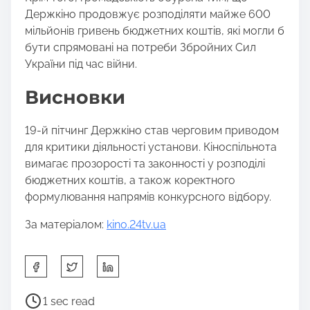
Держкіно продовжує розподіляти майже 600
мільйонів гривень бюджетних коштів, які могли б
бути спрямовані на потреби Збройних Сил
України під час війни.
Висновки
19-й пітчинг Держкіно став черговим приводом
для критики діяльності установи. Кіноспільнота
вимагає прозорості та законності у розподілі
бюджетних коштів, а також коректного
формулювання напрямів конкурсного відбору.
За матеріалом:
kino.24tv.ua
S
h
a
P
1 sec read