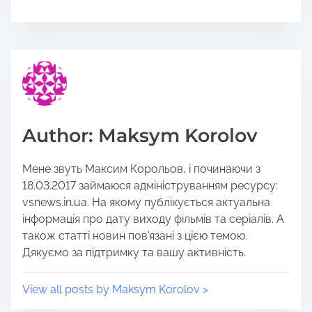
r
o
e
s
t
t
h
r
i
e
s
a
p
d
o
t
Author: Maksym Korolov
s
i
t
m
Мене звуть Максим Корольов, і починаючи з
o
e
18.03.2017 займаюся адмініструванням ресурсу:
n
vsnews.in.ua. На якому публікується актуальна
:
інформація про дату виходу фільмів та серіалів. А
також статті новин пов'язані з цією темою.
Дякуємо за підтримку та вашу активність.
View all posts by Maksym Korolov >