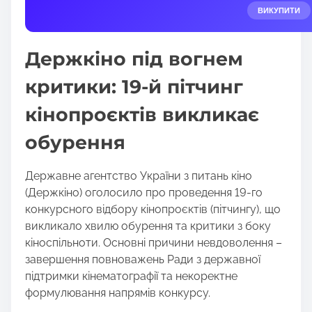
e
ВИКУПИТИ
t
h
Держкіно під вогнем
i
s
критики: 19-й пітчинг
p
кінопроєктів викликає
o
s
обурення
t
o
Державне агентство України з питань кіно
n
(Держкіно) оголосило про проведення 19-го
:
конкурсного відбору кінопроєктів (пітчингу), що
викликало хвилю обурення та критики з боку
кіноспільноти. Основні причини невдоволення –
завершення повноважень Ради з державної
підтримки кінематографії та некоректне
формулювання напрямів конкурсу.