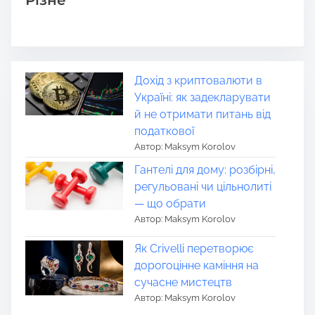
Дохід з криптовалюти в
Україні: як задекларувати
й не отримати питань від
податкової
Автор: Maksym Korolov
Гантелі для дому: розбірні,
регульовані чи цільнолиті
— що обрати
Автор: Maksym Korolov
Як Crivelli перетворює
дорогоцінне каміння на
сучасне мистецтв
Автор: Maksym Korolov