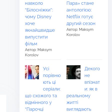
навколо
Пара» стане
“Білосніжки”:
антологією:
чому Disney
Netflix готує
хоче
другий сезон
Автор: Maksym
якнайшвидше
Korolov
випустити
фільм
Автор: Maksym
Korolov
Усі
Декого
порівню
не
ють ці
впізнат
серіали:
и: як в
що схожого та
реальному
відмінного у
житті
“Парочці
виглядають