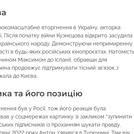
ва
рокомасштабне вторгнення в Україну, акторка
єві. Після початку війни Кузнєцова відкрито засудила
 українського народу. Демонструючи непримиренну
асті в будь-яких російських кінопроєктах. Натоміст
янином Максимом до Іспанії, обравши для
ина продовжує підтримувати тісний зв’язок з
жала до Києва.
ка та його позицію
ння був у Росії, тож його реакція була
ував у соцмережах картинку зі закликом “зупинити
йських підписників із проханням шукати правду,
вні 2022 року Антон з’явився в Туреччині. Там він