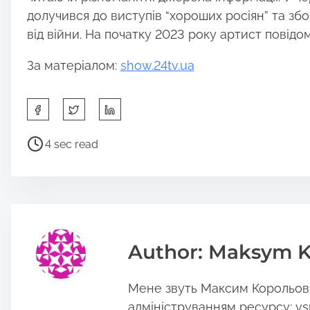
долучився до виступів “хороших росіян” та збо
від війни. На початку 2023 року артист повідо
За матеріалом:
show.24tv.ua
S
h
a
P
4 sec read
r
o
e
s
t
t
h
r
i
e
s
a
Author: Maksym K
p
d
o
t
Мене звуть Максим Корольов, 
s
i
t
m
адмініструванням ресурсу: vs