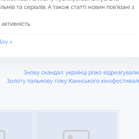
ьмів та серіалів. А також статті новин пов'язані з
 активність.
lov >
Знову скандал: українці різко відреагували
Золоту пальмову гілку Каннського кінофестива
Image Placeholder