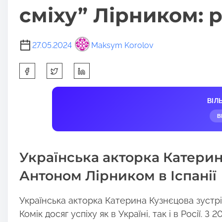
сміху” Лірником: р
27.05.2024
Maksym Korolov
S
h
a
ВІЛ
r
В
e
t
h
Українська акторка Катерин
i
Антоном Лірником в Іспанії
s
p
Українська акторка Катерина Кузнєцова зустрі
o
Комік досяг успіху як в Україні, так і в Росії. З
s