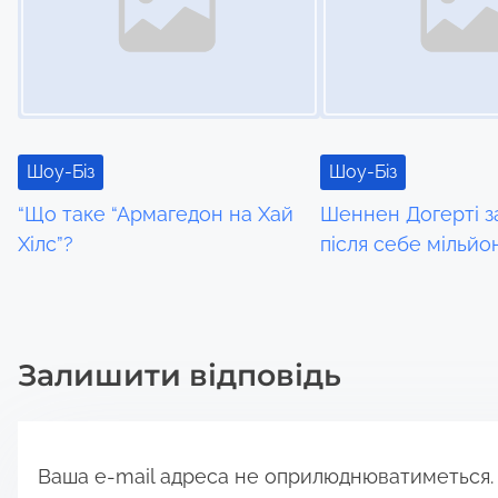
n
a
v
i
Шоу-Біз
Шоу-Біз
g
“Що таке “Армагедон на Хай
Шеннен Догерті 
a
Хілс”?
після себе мільйо
t
i
Залишити відповідь
o
n
Ваша e-mail адреса не оприлюднюватиметься.