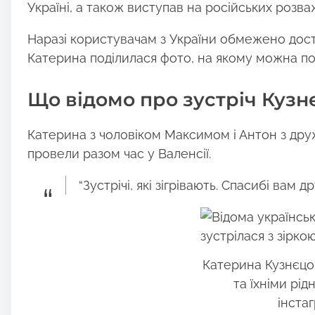
Україні, а також виступав на російських розв
t
o
Наразі користувачам з України обмежено досту
n
Катерина поділилася фото, на якому можна поб
:
Що відомо про зустріч Кузн
Катерина з чоловіком Максимом і Антон з д
провели разом час у Валенсії.
“Зустрічі, які зігрівають. Спасибі вам д
Катерина Кузнєцо
та їхніми рі
інста