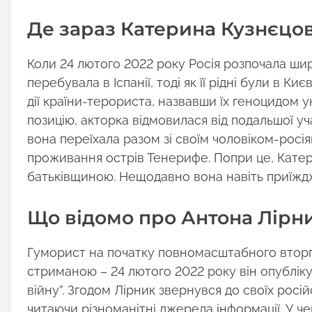
Де зараз Катерина Кузнєцо
Коли 24 лютого 2022 року Росія розпочала ши
перебувала в Іспанії, тоді як її рідні були в Ки
дії країни-терориста, назвавши їх геноцидом
позицію, акторка відмовилася від подальшої уч
вона переїхала разом зі своїм чоловіком-росі
проживання острів Тенерифе. Попри це, Катер
батьківщиною. Нещодавно вона навіть приїжд
Що відомо про Антона Лірни
Гуморист на початку повномасштабного вторгне
стриманою – 24 лютого 2022 року він опублік
війну”. Згодом Лірник звернувся до своїх росі
читаючи різноманітні джерела інформації. У чер