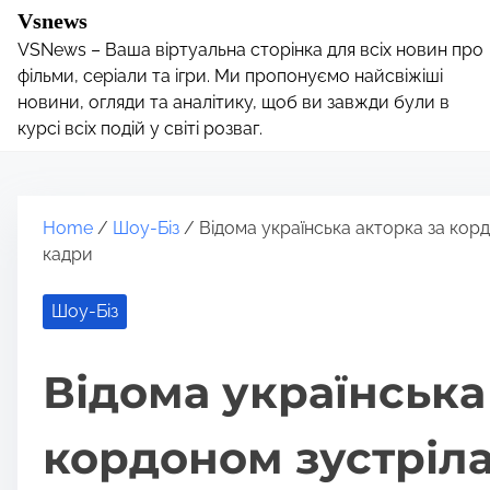
S
Vsnews
k
VSNews – Ваша віртуальна сторінка для всіх новин про
i
фільми, серіали та ігри. Ми пропонуємо найсвіжіші
p
новини, огляди та аналітику, щоб ви завжди були в
курсі всіх подій у світі розваг.
t
o
c
o
Home
/
Шоу-Біз
/ Відома українська акторка за кордо
n
кадри
t
e
Шоу-Біз
n
t
Відома українська
кордоном зустріла