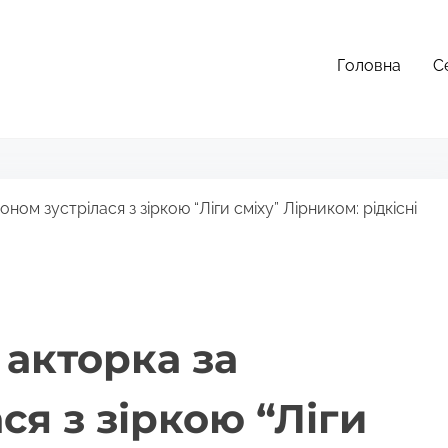
Головна
С
ном зустрілася з зіркою “Ліги сміху” Лірником: рідкісні
 акторка за
ся з зіркою “Ліги