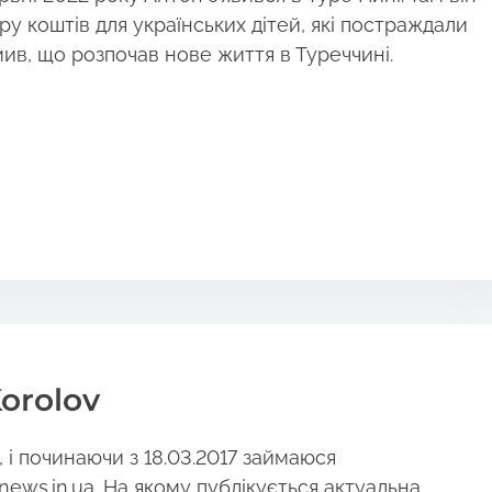
ру коштів для українських дітей, які постраждали
мив, що розпочав нове життя в Туреччині.
orolov
і починаючи з 18.03.2017 займаюся
news.in.ua. На якому публікується актуальна