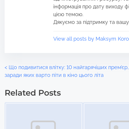
o
e
інформація про дату виходу філ
n
цією темою.
:
Дякуємо за підтримку та вашу
View all posts by Maksym Koro
P
<
Що подивитися влітку: 10 найгарячіших прем’єр,
заради яких варто піти в кіно цього літа
o
Related Posts
s
Image Placeholder
Image Placeholder
t
s