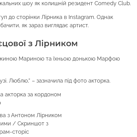
ажальних шоу як колишній резидент Comedy Club.
п до сторінки Лірника в Instagram. Однак
ачити, як зараз виглядає артист.
єцової з Лірником
ружиною Мариною та їхньою донькою Марфою
рузі. Люблю,” – зазначила під фото акторка.
ва з Антоном Лірником
дними / Скриншот з
грам-сторіс