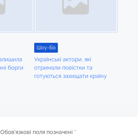
Шоу-Біз
залишила
Українські актори, які
нні борги
отримали повістки та
готуються захищати країну
Обов’язкові поля позначені
*