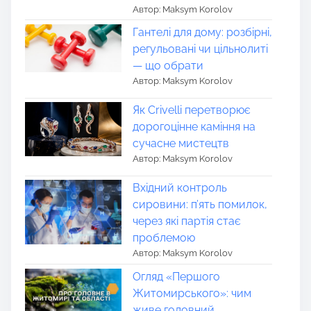
Автор: Maksym Korolov
Гантелі для дому: розбірні,
регульовані чи цільнолиті
— що обрати
Автор: Maksym Korolov
Як Crivelli перетворює
дорогоцінне каміння на
сучасне мистецтв
Автор: Maksym Korolov
Вхідний контроль
сировини: п’ять помилок,
через які партія стає
проблемою
Автор: Maksym Korolov
Огляд «Першого
Житомирського»: чим
живе головний