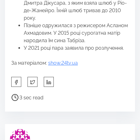
Дмитра Дікусара, з яким взяла шлюб у Ріо-
де-Жанейро. Їхній шлюб тривав до 2010
року.
Пізніше одружилася з режисером Асланом
Ахмадовим. У 2015 році сурогатна матір
народила їм сина Табріза.
У 2021 році пара заявила про розлучення.
За матеріалом:
show.24tv.ua
S
h
a
P
3 sec read
r
o
e
s
t
t
h
r
i
e