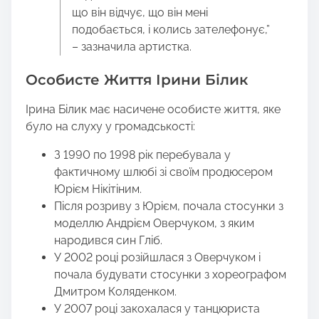
що він відчує, що він мені
подобається, і колись зателефонує,”
– зазначила артистка.
Особисте Життя Ірини Білик
Ірина Білик має насичене особисте життя, яке
було на слуху у громадськості:
З 1990 по 1998 рік перебувала у
фактичному шлюбі зі своїм продюсером
Юрієм Нікітіним.
Після розриву з Юрієм, почала стосунки з
моделлю Андрієм Оверчуком, з яким
народився син Гліб.
У 2002 році розійшлася з Оверчуком і
почала будувати стосунки з хореографом
Дмитром Коляденком.
У 2007 році закохалася у танцюриста