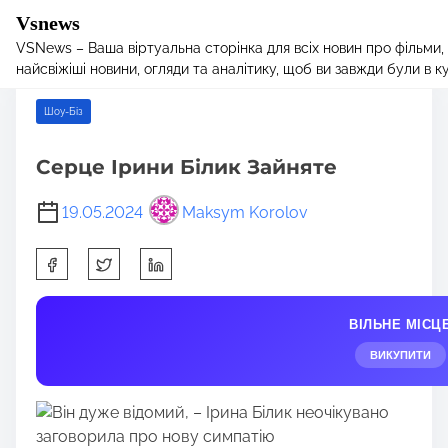
Vsnews
VSNews – Ваша віртуальна сторінка для всіх новин про фільми,
S
Home
/
Шоу-Біз
/ Серце Ірини Білик Зайняте
найсвіжіші новини, огляди та аналітику, щоб ви завжди були в курс
k
i
Шоу-Біз
p
t
Серце Ірини Білик Зайняте
o
c
19.05.2024
Maksym Korolov
o
n
S
t
h
e
a
n
ВІЛЬНЕ МІСЦ
r
t
e
ВИКУПИТИ
t
h
i