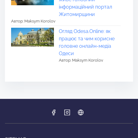
інформаційний портал
Житомирщини
Автор: Maksym Korolov
Огляд Odesa.Online: як
працює та чим корисне
головне онлайн-медіа
Одеси
Автор: Maksym Korolov