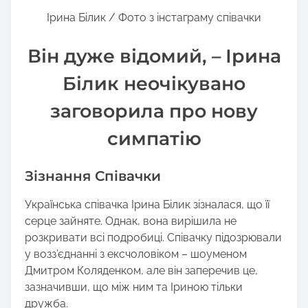
s
Ірина Білик / Фото з інстаграму співачки
p
o
Він дуже відомий, – Ірина
s
t
Білик неочікувано
o
n
заговорила про нову
:
симпатію
Зізнання Співачки
Українська співачка Ірина Білик зізналася, що її
серце зайняте. Однак, вона вирішила не
розкривати всі подробиці. Співачку підозрювали
у возз’єднанні з ексчоловіком – шоуменом
Дмитром Коляденком, але він заперечив це,
зазначивши, що між ним та Іриною тільки
дружба.