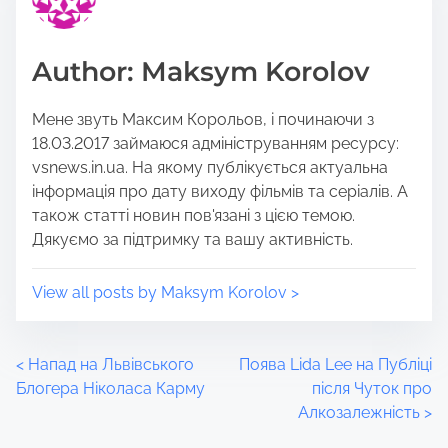
s
a
p
d
o
t
Author: Maksym Korolov
s
i
t
m
Мене звуть Максим Корольов, і починаючи з
o
e
18.03.2017 займаюся адмініструванням ресурсу:
n
vsnews.in.ua. На якому публікується актуальна
:
інформація про дату виходу фільмів та серіалів. А
також статті новин пов'язані з цією темою.
Дякуємо за підтримку та вашу активність.
View all posts by Maksym Korolov >
P
<
Напад на Львівського
Поява Lida Lee на Публіці
Блогера Ніколаса Карму
після Чуток про
o
Алкозалежність
>