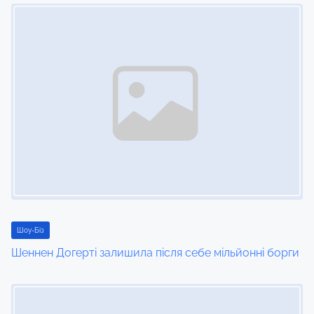
Image Placeholder
n
Шоу-Біз
Шеннен Догерті залишила після себе мільйонні борги
Image Placeholder