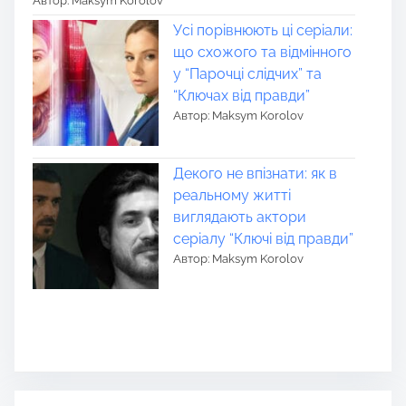
Автор: Maksym Korolov
Усі порівнюють ці серіали:
що схожого та відмінного
у “Парочці слідчих” та
“Ключах від правди”
Автор: Maksym Korolov
Декого не впізнати: як в
реальному житті
виглядають актори
серіалу “Ключі від правди”
Автор: Maksym Korolov