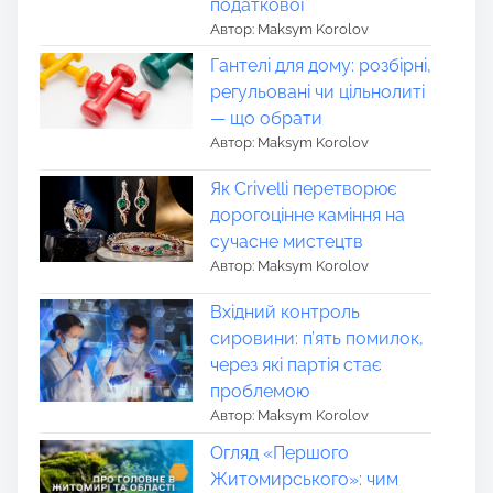
податкової
Автор: Maksym Korolov
Гантелі для дому: розбірні,
регульовані чи цільнолиті
— що обрати
Автор: Maksym Korolov
Як Crivelli перетворює
дорогоцінне каміння на
сучасне мистецтв
Автор: Maksym Korolov
Вхідний контроль
сировини: п’ять помилок,
через які партія стає
проблемою
Автор: Maksym Korolov
Огляд «Першого
Житомирського»: чим