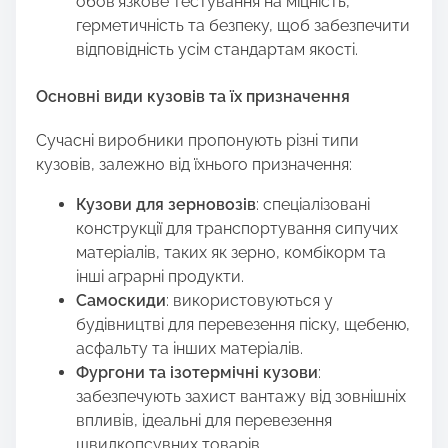
обов’язкове тестування на міцність,
герметичність та безпеку, щоб забезпечити
відповідність усім стандартам якості.
Основні види кузовів та їх призначення
Сучасні виробники пропонують різні типи
кузовів, залежно від їхнього призначення:
Кузови для зерновозів
: спеціалізовані
конструкції для транспортування сипучих
матеріалів, таких як зерно, комбікорм та
інші аграрні продукти.
Самоскиди
: використовуються у
будівництві для перевезення піску, щебеню,
асфальту та інших матеріалів.
Фургони та ізотермічні кузови
:
забезпечують захист вантажу від зовнішніх
впливів, ідеальні для перевезення
швидкопсувних товарів.