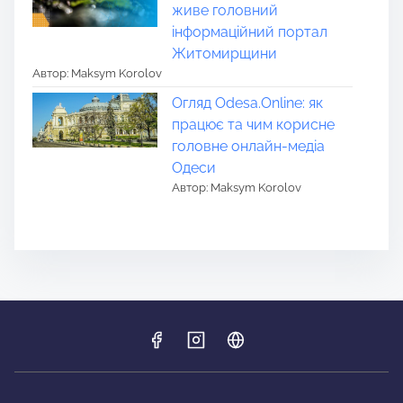
живе головний
інформаційний портал
Житомирщини
Автор: Maksym Korolov
Огляд Odesa.Online: як
працює та чим корисне
головне онлайн-медіа
Одеси
Автор: Maksym Korolov