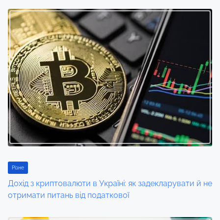
t
s
n
a
v
i
g
a
t
Різне
i
Дохід з криптовалюти в Україні: як задекларувати й не
отримати питань від податкової
o