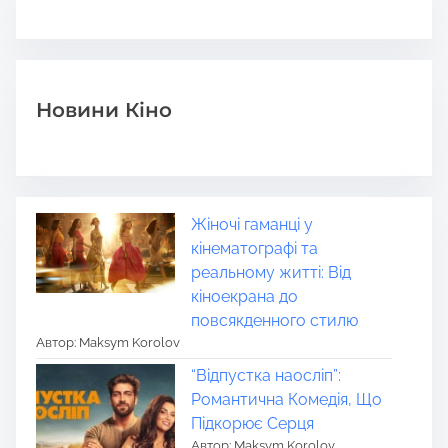
Новини Кіно
Жіночі гаманці у
кінематографі та
реальному житті: Від
кіноекрана до
повсякденного стилю
Автор: Maksym Korolov
“Відпустка наосліп”:
Романтична Комедія, Що
Підкорює Серця
Автор: Maksym Korolov