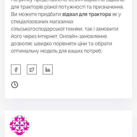
для тракторів різної потужності та призначення.
Ви можете придбати
відвал для трактора
як у
спеціалізованих магазинах
сільськогосподарської техніки, так і замовити
його через інтернет. Онлайн-замовлення
дозволяє швидко порівняти ціни та обрати
оптимальну модель для ваших потреб.
S
h
a
P
r
o
e
s
t
t
h
r
i
e
s
a
p
d