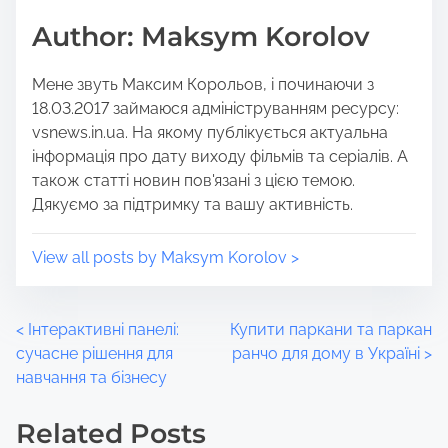
o
t
Author: Maksym Korolov
s
i
t
m
Мене звуть Максим Корольов, і починаючи з
o
e
18.03.2017 займаюся адмініструванням ресурсу:
n
vsnews.in.ua. На якому публікується актуальна
:
інформація про дату виходу фільмів та серіалів. А
також статті новин пов'язані з цією темою.
Дякуємо за підтримку та вашу активність.
View all posts by Maksym Korolov >
P
<
Інтерактивні панелі:
Купити паркани та паркан
сучасне рішення для
ранчо для дому в Україні
>
o
навчання та бізнесу
s
Related Posts