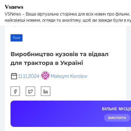
Vsnews
VSNews – Ваша віртуальна сторінка для всіх новин про фільми,
S
Home
/
Різне
/ Виробництво кузовів та відвал для трактора в
найсвіжіші новини, огляди та аналітику, щоб ви завжди були в курс
k
Україні
i
p
Різне
t
o
Виробництво кузовів та відвал
c
для трактора в Україні
o
n
11.11.2024
Maksym Korolov
t
e
S
n
h
t
a
ВІЛЬНЕ МІСЦ
r
e
ВИКУПИТИ
t