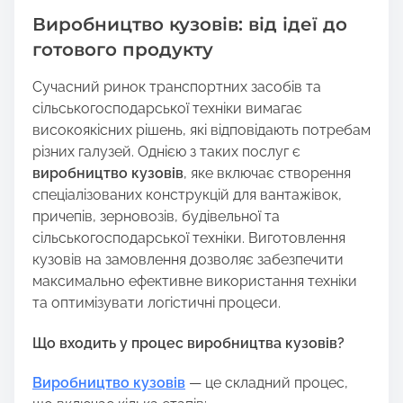
h
Виробництво кузовів: від ідеї до
i
s
готового продукту
p
Сучасний ринок транспортних засобів та
o
сільськогосподарської техніки вимагає
s
високоякісних рішень, які відповідають потребам
t
різних галузей. Однією з таких послуг є
o
виробництво кузовів
, яке включає створення
n
спеціалізованих конструкцій для вантажівок,
:
причепів, зерновозів, будівельної та
сільськогосподарської техніки. Виготовлення
кузовів на замовлення дозволяє забезпечити
максимально ефективне використання техніки
та оптимізувати логістичні процеси.
Що входить у процес виробництва кузовів?
Виробництво кузовів
— це складний процес,