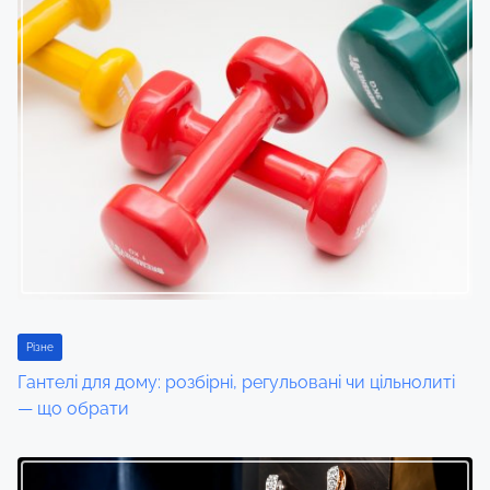
n
Різне
Гантелі для дому: розбірні, регульовані чи цільнолиті
— що обрати