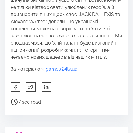
шанувальників ігор з усього світу, дозволяючи їм
не тільки відтворювати улюблених героїв, а й
привносити в них щось своє. JACK DALLEXIS та
AlexandraArmor довели, що українські
косплеєри можуть створювати роботи, які
захоплюють своєю точністю та креативністю. Ми
сподіваємося, що їхній талант буде визнаний і
підтриманий розробниками, і з нетерпінням
чекаємо нових шедеврів від наших митців.
За матеріалом:
games.24tv.ua
S
h
a
P
7 sec read
r
o
e
s
t
t
h
r