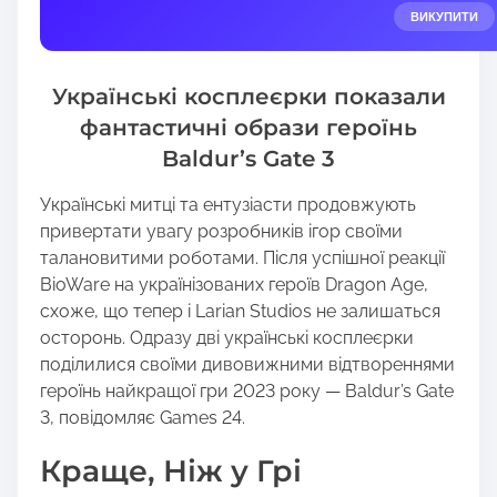
e
ВИКУПИТИ
t
h
Українські косплеєрки показали
i
s
фантастичні образи героїнь
p
Baldur’s Gate 3
o
s
Українські митці та ентузіасти продовжують
t
привертати увагу розробників ігор своїми
o
талановитими роботами. Після успішної реакції
n
BioWare на українізованих героїв Dragon Age,
:
схоже, що тепер і Larian Studios не залишаться
осторонь. Одразу дві українські косплеєрки
поділилися своїми дивовижними відтвореннями
героїнь найкращої гри 2023 року — Baldur’s Gate
3, повідомляє Games 24.
Краще, Ніж у Грі