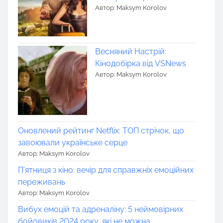
Автор: Maksym Korolov
Весняний Настрій:
Кінодобірка від VSNews
Автор: Maksym Korolov
Оновлений рейтинг Netflix: ТОП стрічок, що
завоювали українське серце
Автор: Maksym Korolov
П’ятниця з кіно: вечір для справжніх емоційних
переживань
Автор: Maksym Korolov
Вибух емоцій та адреналіну: 5 неймовірних
бойовиків 2024 року, які не можна