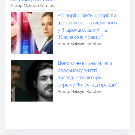
Автор: Maksym Korolov
Усі порівнюють ці серіали:
що схожого та відмінного
у “Парочці слідчих” та
“Ключах від правди”
Автор: Maksym Korolov
Декого не впізнати: як в
реальному житті
виглядають актори
серіалу “Ключі від правди”
Автор: Maksym Korolov