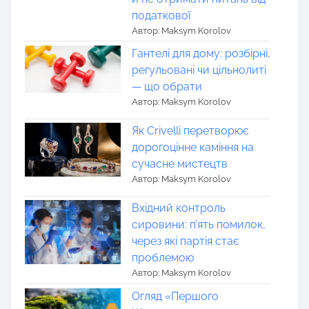
податкової
Автор: Maksym Korolov
Гантелі для дому: розбірні,
регульовані чи цільнолиті
— що обрати
Автор: Maksym Korolov
Як Crivelli перетворює
дорогоцінне каміння на
сучасне мистецтв
Автор: Maksym Korolov
Вхідний контроль
сировини: п’ять помилок,
через які партія стає
проблемою
Автор: Maksym Korolov
Огляд «Першого