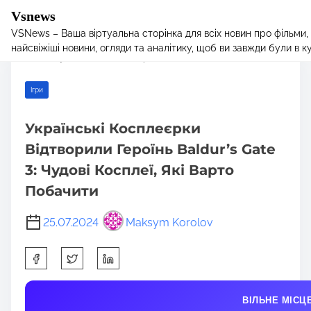
Vsnews
VSNews – Ваша віртуальна сторінка для всіх новин про фільми,
S
Home
/
Ігри
/ Українські Косплеєрки Відтворили Героїнь Baldur’s
найсвіжіші новини, огляди та аналітику, щоб ви завжди були в курс
k
Gate 3: Чудові Косплеї, Які Варто Побачити
i
p
Ігри
t
o
Українські Косплеєрки
c
Відтворили Героїнь Baldur’s Gate
o
n
3: Чудові Косплеї, Які Варто
t
Побачити
e
n
25.07.2024
Maksym Korolov
t
S
h
a
ВІЛЬНЕ МІСЦ
r