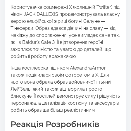
Користувачка соцмережі X (колишній Twitter) під
ніком JACK DALLEXIS продемонструвала власну
версію ельфійської жриці богині Селуне —
Тінесерди. Образ вдався дівчині на славу — від
макіяжу до спорядження, усе виглядає саме так,
як і в Baldur’s Gate 3. Її відтворення героїні
захоплює точністю та увагою до деталей, що
робить її роботу вражаючою.
Інша косплеєрка під ніком AlexandraArmor
також поділилася своїм фотосетом в X. Для
нього вона обрала образ войовничої гітьянкі
Лей’Зель, який також відтворила просто
блискуче. Її косплей демонструє силу і рішучість
персонажа, а деталізація костюму та аксесуарів
робить образ ще більш реалістичним.
Реакція Розробників