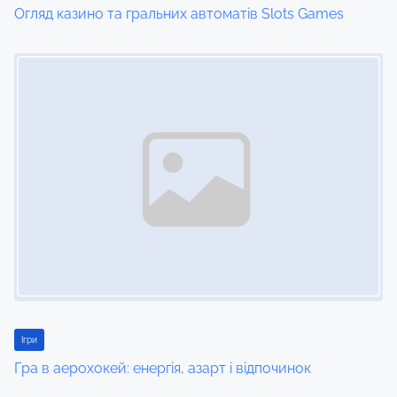
Огляд казино та гральних автоматів Slots Games
o
Image Placeholder
n
Ігри
Гра в аерохокей: енергія, азарт і відпочинок