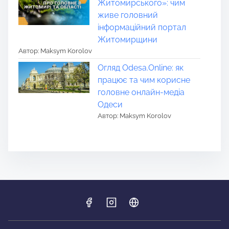
Житомирського»: чим
живе головний
інформаційний портал
Житомирщини
Автор: Maksym Korolov
Огляд Odesa.Online: як
працює та чим корисне
головне онлайн-медіа
Одеси
Автор: Maksym Korolov