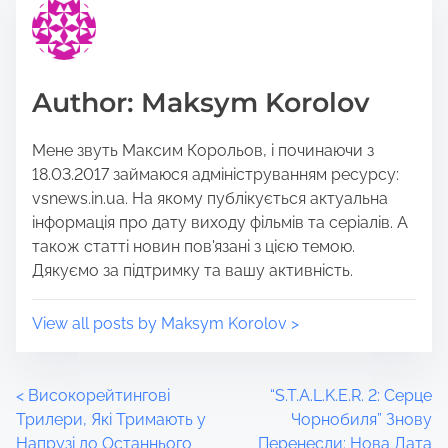
i
e
s
a
p
d
o
t
Author: Maksym Korolov
s
i
t
m
Мене звуть Максим Корольов, і починаючи з
o
e
18.03.2017 займаюся адмініструванням ресурсу:
n
vsnews.in.ua. На якому публікується актуальна
:
інформація про дату виходу фільмів та серіалів. А
також статті новин пов'язані з цією темою.
Дякуємо за підтримку та вашу активність.
View all posts by Maksym Korolov >
P
<
Високорейтингові
“S.T.A.L.K.E.R. 2: Серце
Трилери, Які Тримають у
Чорнобиля” Знову
o
Напрузі до Останнього
Перенесли: Нова Дата