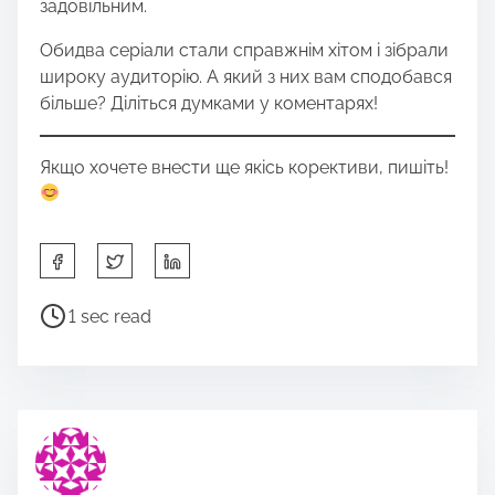
задовільним.
Обидва серіали стали справжнім хітом і зібрали
широку аудиторію. А який з них вам сподобався
більше? Діліться думками у коментарях!
Якщо хочете внести ще якісь корективи, пишіть!
S
h
a
P
1 sec read
r
o
e
s
t
t
h
r
i
e
s
a
p
d