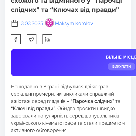
схожого та відмінного у “Парочці
слідчих” та “Ключах від правди”
13.03.2025
Maksym Korolov
S
h
a
ВІЛЬНЕ МІСЦ
r
e
ВИКУПИТИ
t
h
Нещодавно в Україні відбулися дві яскраві
i
серіальні прем’єри, які викликали справжній
s
ажіотаж серед глядачів –
“Парочка слідчих”
та
p
“Ключі від правди”
. Обидва проєкти швидко
o
завоювали популярність серед шанувальників
s
українського кінематографа та стали предметом
t
активного обговорення.
o