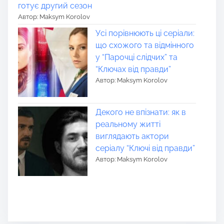
готує другий сезон
Автор: Maksym Korolov
Усі порівнюють ці серіали:
що схожого та відмінного
у “Парочці слідчих” та
“Ключах від правди”
Автор: Maksym Korolov
Декого не впізнати: як в
реальному житті
виглядають актори
серіалу “Ключі від правди”
Автор: Maksym Korolov