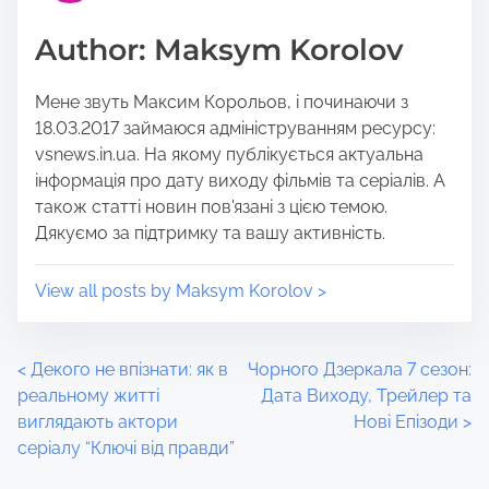
o
t
Author: Maksym Korolov
s
i
t
m
Мене звуть Максим Корольов, і починаючи з
o
e
18.03.2017 займаюся адмініструванням ресурсу:
n
vsnews.in.ua. На якому публікується актуальна
:
інформація про дату виходу фільмів та серіалів. А
також статті новин пов'язані з цією темою.
Дякуємо за підтримку та вашу активність.
View all posts by Maksym Korolov >
P
<
Декого не впізнати: як в
Чорного Дзеркала 7 сезон:
реальному житті
Дата Виходу, Трейлер та
o
виглядають актори
Нові Епізоди
>
серіалу “Ключі від правди”
s