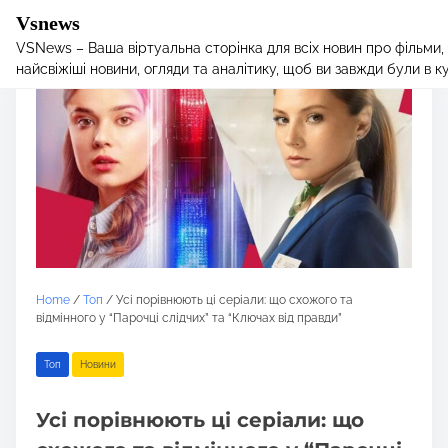
Vsnews
VSNews – Ваша віртуальна сторінка для всіх новин про фільми,
S
найсвіжіші новини, огляди та аналітику, щоб ви завжди були в курс
k
i
p
t
o
c
o
n
t
e
Home
/
Toп
/ Усі порівнюють ці серіали: що схожого та
n
відмінного у “Парочці слідчих” та “Ключах від правди”
t
Toп
Новини
Усі порівнюють ці серіали: що