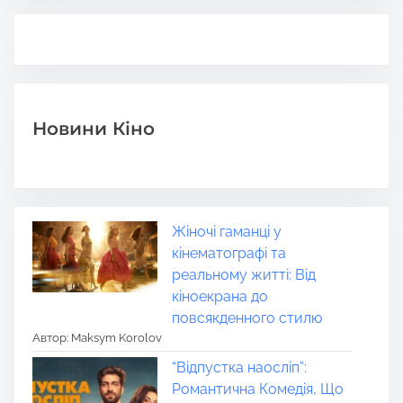
Новини Кіно
Жіночі гаманці у
кінематографі та
реальному житті: Від
кіноекрана до
повсякденного стилю
Автор: Maksym Korolov
“Відпустка наосліп”:
Романтична Комедія, Що