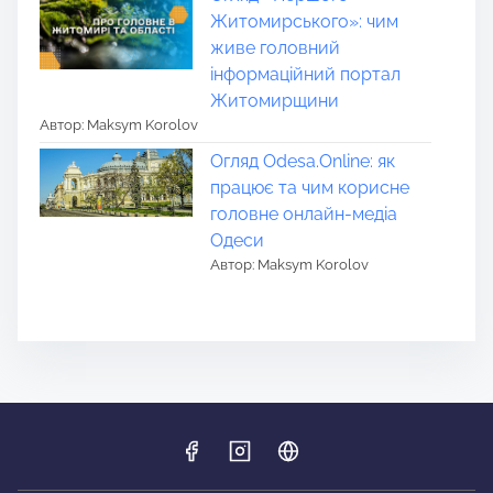
Житомирського»: чим
живе головний
інформаційний портал
Житомирщини
Автор: Maksym Korolov
Огляд Odesa.Online: як
працює та чим корисне
головне онлайн-медіа
Одеси
Автор: Maksym Korolov