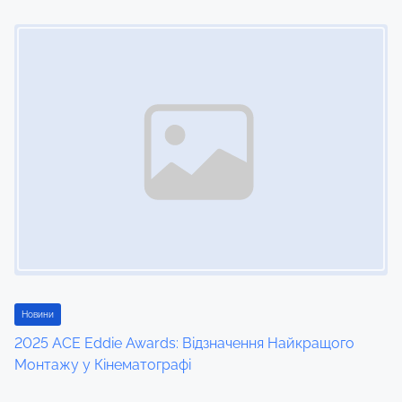
n
Image Placeholder
Новини
2025 ACE Eddie Awards: Відзначення Найкращого
Монтажу у Кінематографі