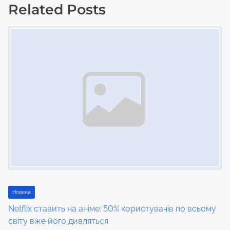
t
Related Posts
Image Placeholder
s
n
a
v
i
g
a
t
i
Новини
Netflix ставить на аніме: 50% користувачів по всьому
o
світу вже його дивляться