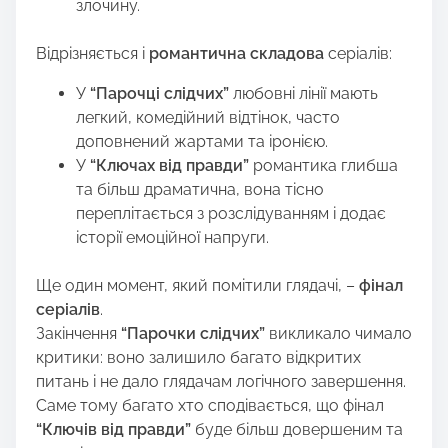
злочину.
Відрізняється і
романтична складова
серіалів:
У
“Парочці слідчих”
любовні лінії мають
легкий, комедійний відтінок, часто
доповнений жартами та іронією.
У
“Ключах від правди”
романтика глибша
та більш драматична, вона тісно
переплітається з розслідуванням і додає
історії емоційної напруги.
Ще один момент, який помітили глядачі, –
фінал
серіалів
.
Закінчення
“Парочки слідчих”
викликало чимало
критики: воно залишило багато відкритих
питань і не дало глядачам логічного завершення.
Саме тому багато хто сподівається, що фінал
“Ключів від правди”
буде більш довершеним та