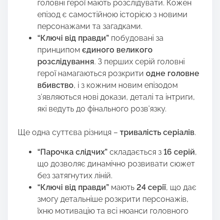
головні герої мають розслідувати. Кожен
епізод є самостійною історією з новими
персонажами та загадками.
“Ключі від правди”
побудовані за
принципом
єдиного великого
розслідування
. З перших серій головні
герої намагаються розкрити
одне головне
вбивство
, і з кожним новим епізодом
з’являються нові докази, деталі та інтриги,
які ведуть до фінального розв’язку.
Ще одна суттєва різниця –
тривалість серіалів
.
“Парочка слідчих”
складається з
16 серій
,
що дозволяє динамічно розвивати сюжет
без затягнутих ліній.
“Ключі від правди”
мають
24 серії
, що дає
змогу детальніше розкрити персонажів,
їхню мотивацію та всі нюанси головного