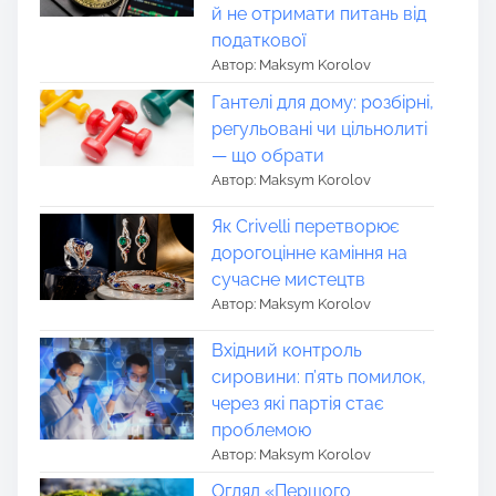
й не отримати питань від
податкової
Автор: Maksym Korolov
Гантелі для дому: розбірні,
регульовані чи цільнолиті
— що обрати
Автор: Maksym Korolov
Як Crivelli перетворює
дорогоцінне каміння на
сучасне мистецтв
Автор: Maksym Korolov
Вхідний контроль
сировини: п’ять помилок,
через які партія стає
проблемою
Автор: Maksym Korolov
Огляд «Першого