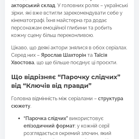
акторський склад
. У головних ролях – українські
зірки, які вже встигли зарекомендувати себе у
кінематографі. Їхня майстерна гра додає
персонажам емоційної глибини та робить
кожну сцену більш переконливою.
Цікаво, що деякі актори знялися в обох серіалах.
Серед них –
Ярослав Шахторін
та
Таїсія
Хвостова
, що ще більше поєднує ці проєкти.
Що відрізняє “Парочку слідчих”
від “Ключів від правди”
Головна відмінність між серіалами –
структура
сюжету
.
“Парочка слідчих”
використовує
епізодичний формат
: у кожній серії
розглядається окремий злочин, який