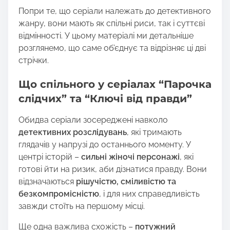
n
Попри те, що серіали належать до детективного
:
жанру, вони мають як спільні риси, так і суттєві
відмінності. У цьому матеріалі ми детальніше
розглянемо, що саме об’єднує та відрізняє ці дві
стрічки.
Що спільного у серіалах “Парочка
слідчих” та “Ключі від правди”
Обидва серіали зосереджені навколо
детективних розслідувань
, які тримають
глядачів у напрузі до останнього моменту. У
центрі історій –
сильні жіночі персонажі
, які
готові йти на ризик, аби дізнатися правду. Вони
відзначаються
рішучістю, сміливістю та
безкомпромісністю
, і для них справедливість
завжди стоїть на першому місці.
Ще одна важлива схожість –
потужний