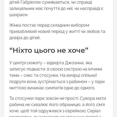
дітей Габріелли сумніваються, чи справді
залицяльник має почуття до неї, чи насправді є
шахраєм.
Жінка постає перед складним вибором:
привабливий новий період у житті чи любов та
довіра до дітей.
“Ніхто цього не хоче”
У центрі сюжету – відверта Джоанна, яка
записує подкасти зі своєю сестрою на інтимні
теми – секс та стосунки. На вечірці спільної
подруги вона зустрічається з рабином – у пари
миттєво виникає симпатія одне до одного.
Та стосунки пари зовсім не прості. Сувора мати
рабина не схвалює його обраницю, а його сім’я
хоче, щоб той одружився з єврейкою. Серіал