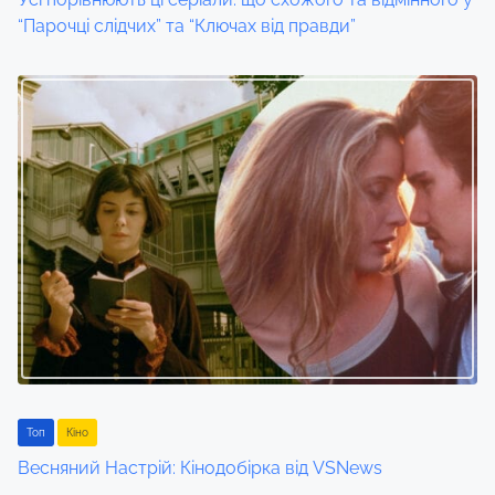
o
“Парочці слідчих” та “Ключах від правди”
n
Toп
Кіно
Весняний Настрій: Кінодобірка від VSNews