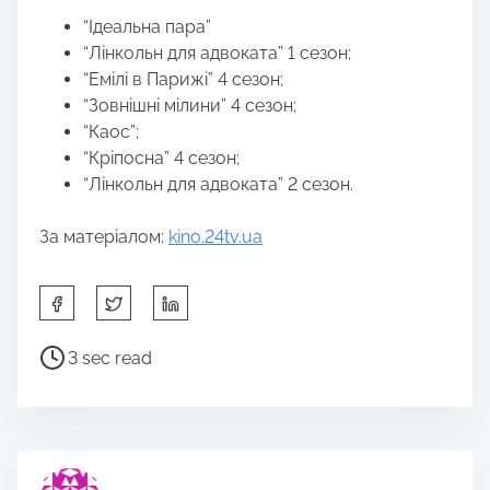
“Ідеальна пара”
“Лінкольн для адвоката” 1 сезон;
“Емілі в Парижі” 4 сезон;
“Зовнішні мілини” 4 сезон;
“Каос”;
“Кріпосна” 4 сезон;
“Лінкольн для адвоката” 2 сезон.
За матеріалом:
kino.24tv.ua
S
h
a
P
3 sec read
r
o
e
s
t
t
h
r
i
e