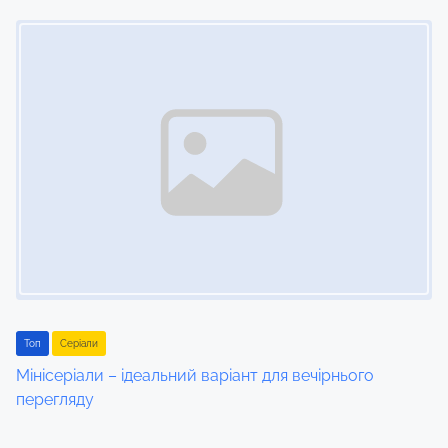
Image Placeholder
Toп
Серіали
Мінісеріали – ідеальний варіант для вечірнього
перегляду