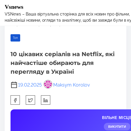
Vsnews
VSNews – Ваша віртуальна сторінка для всіх новин про фільми,
S
Home
/
Toп
/ 10 цікавих серіалів на Netflix, які найчастіше
найсвіжіші новини, огляди та аналітику, щоб ви завжди були в курс
k
обирають для перегляду в Україні
i
p
Toп
t
o
10 цікавих серіалів на Netflix, які
c
найчастіше обирають для
o
n
перегляду в Україні
t
e
19.02.2025
Maksym Korolov
n
S
t
h
a
ВІЛЬНЕ МІСЦ
r
e
ВИКУПИТИ