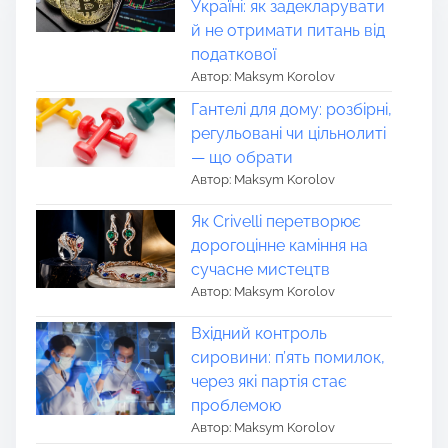
Україні: як задекларувати
й не отримати питань від
податкової
Автор: Maksym Korolov
Гантелі для дому: розбірні,
регульовані чи цільнолиті
— що обрати
Автор: Maksym Korolov
Як Crivelli перетворює
дорогоцінне каміння на
сучасне мистецтв
Автор: Maksym Korolov
Вхідний контроль
сировини: п’ять помилок,
через які партія стає
проблемою
Автор: Maksym Korolov