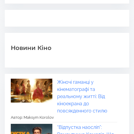
Новини Кіно
Жіночі гаманці у
кінематографі та
реальному житті: Від
кіноекрана до
повсякденного стилю
Автор: Maksym Korolov
“Відпустка наосліп”: