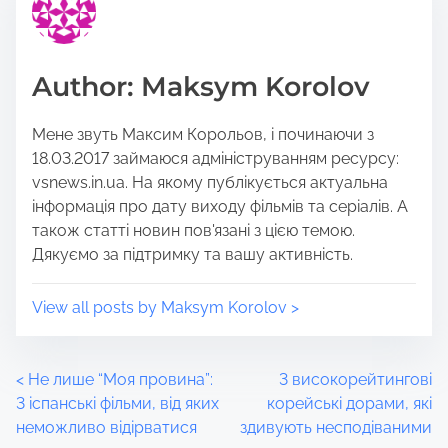
s
a
p
d
o
t
Author: Maksym Korolov
s
i
t
m
Мене звуть Максим Корольов, і починаючи з
o
e
18.03.2017 займаюся адмініструванням ресурсу:
n
vsnews.in.ua. На якому публікується актуальна
:
інформація про дату виходу фільмів та серіалів. А
також статті новин пов'язані з цією темою.
Дякуємо за підтримку та вашу активність.
View all posts by Maksym Korolov >
P
<
Не лише “Моя провина”:
3 високорейтингові
3 іспанські фільми, від яких
корейські дорами, які
o
неможливо відірватися
здивують несподіваними