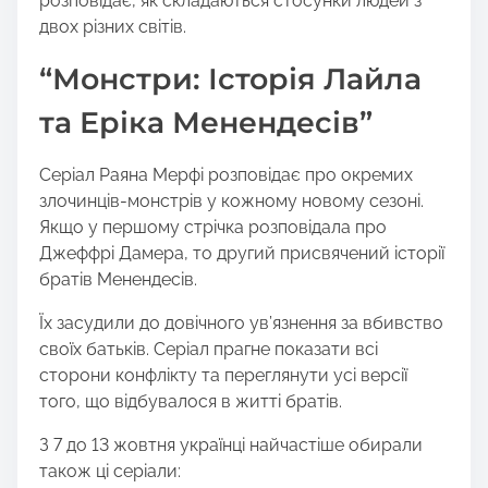
розповідає, як складаються стосунки людей з
двох різних світів.
“Монстри: Історія Лайла
та Еріка Менендесів”
Серіал Раяна Мерфі розповідає про окремих
злочинців-монстрів у кожному новому сезоні.
Якщо у першому стрічка розповідала про
Джеффрі Дамера, то другий присвячений історії
братів Менендесів.
Їх засудили до довічного ув’язнення за вбивство
своїх батьків. Серіал прагне показати всі
сторони конфлікту та переглянути усі версії
того, що відбувалося в житті братів.
З 7 до 13 жовтня українці найчастіше обирали
також ці серіали: