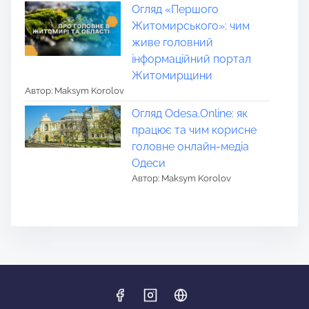
Огляд «Першого
Житомирського»: чим
живе головний
інформаційний портал
Житомирщини
Автор: Maksym Korolov
Огляд Odesa.Online: як
працює та чим корисне
головне онлайн-медіа
Одеси
Автор: Maksym Korolov