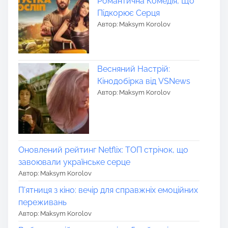
Романтична Комедія, Що
Підкорює Серця
Автор: Maksym Korolov
Весняний Настрій:
Кінодобірка від VSNews
Автор: Maksym Korolov
Оновлений рейтинг Netflix: ТОП стрічок, що
завоювали українське серце
Автор: Maksym Korolov
П’ятниця з кіно: вечір для справжніх емоційних
переживань
Автор: Maksym Korolov