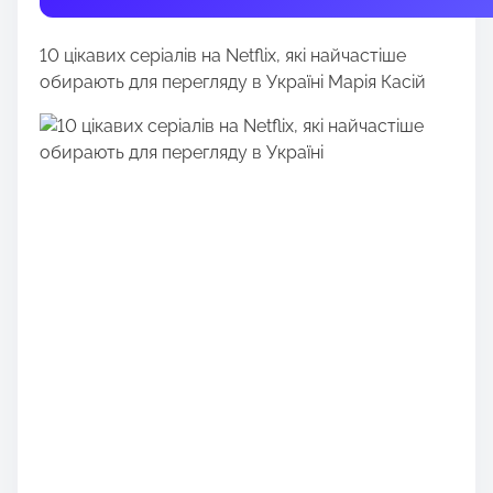
t
h
10 цікавих серіалів на Netflix, які найчастіше
i
обирають для перегляду в Україні Марія Касій
s
p
o
s
t
o
n
: