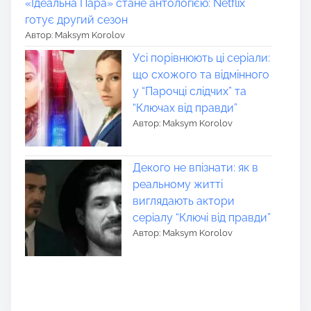
«Ідеальна Пара» стане антологією: Netflix
готує другий сезон
Автор: Maksym Korolov
Усі порівнюють ці серіали:
що схожого та відмінного
у “Парочці слідчих” та
“Ключах від правди”
Автор: Maksym Korolov
Декого не впізнати: як в
реальному житті
виглядають актори
серіалу “Ключі від правди”
Автор: Maksym Korolov