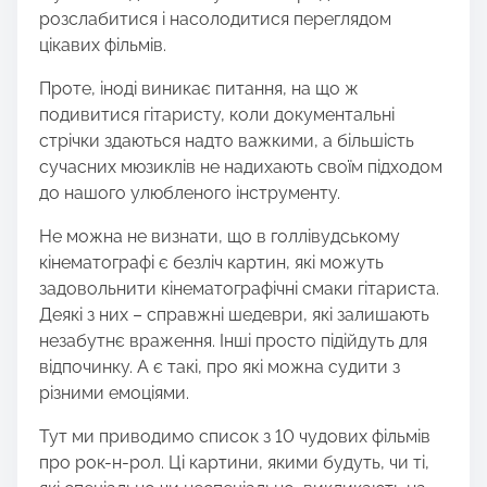
розслабитися і насолодитися переглядом
цікавих фільмів.
Проте, іноді виникає питання, на що ж
подивитися гітаристу, коли документальні
стрічки здаються надто важкими, а більшість
сучасних мюзиклів не надихають своїм підходом
до нашого улюбленого інструменту.
Не можна не визнати, що в голлівудському
кінематографі є безліч картин, які можуть
задовольнити кінематографічні смаки гітариста.
Деякі з них – справжні шедеври, які залишають
незабутнє враження. Інші просто підійдуть для
відпочинку. А є такі, про які можна судити з
різними емоціями.
Тут ми приводимо список з 10 чудових фільмів
про рок-н-рол. Ці картини, якими будуть, чи ті,