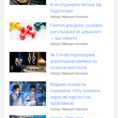
й не отримати питань від
податкової
Автор: Maksym Korolov
Гантелі для дому: розбірні,
регульовані чи цільнолиті
— що обрати
Автор: Maksym Korolov
Як Crivelli перетворює
дорогоцінне каміння на
сучасне мистецтв
Автор: Maksym Korolov
Вхідний контроль
сировини: п’ять помилок,
через які партія стає
проблемою
Автор: Maksym Korolov