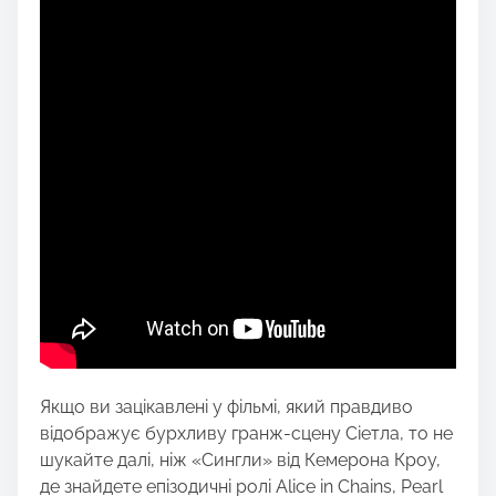
Якщо ви зацікавлені у фільмі, який правдиво
відображує бурхливу гранж-сцену Сіетла, то не
шукайте далі, ніж «Сингли» від Кемерона Кроу,
де знайдете епізодичні ролі Alice in Chains, Pearl