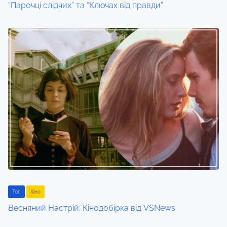
“Парочці слідчих” та “Ключах від правди”
o
n
Toп
Кіно
Весняний Настрій: Кінодобірка від VSNews