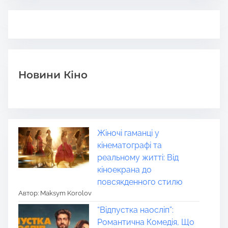
Новини Кіно
Жіночі гаманці у
кінематографі та
реальному житті: Від
кіноекрана до
повсякденного стилю
Автор: Maksym Korolov
“Відпустка наосліп”:
Романтична Комедія, Що