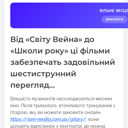
a
ВІЛЬНЕ МІСЦ
r
e
ВИКУПИТИ
t
h
Від «Світу Вейна» до
i
s
«Школи року» ці фільми
p
забезпечать задовільний
o
s
шестиструнний
t
o
перегляд…
n
:
Більшість музикантів насолоджуються якісним
кіно. Після тривалого, втомливого тренування з
гітарою, яку ви можете замовити онлайн
https://jam-media.com.ua/gitary/
, вони
шукають відпочинок у кінотеатрі, де можна