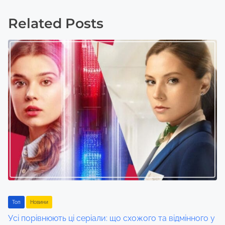
s
Related Posts
t
s
n
a
v
i
g
a
t
Toп
Новини
i
Усі порівнюють ці серіали: що схожого та відмінного у