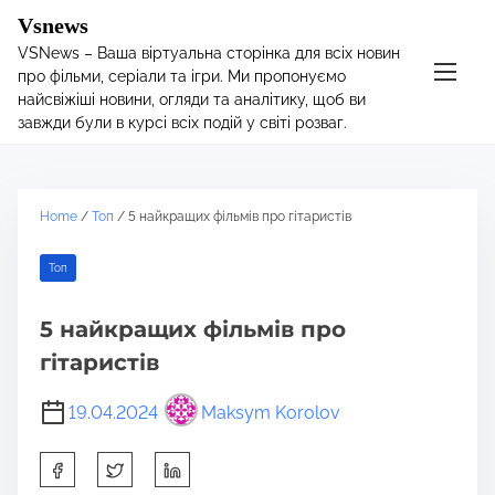
S
Vsnews
k
VSNews – Ваша віртуальна сторінка для всіх новин
i
про фільми, серіали та ігри. Ми пропонуємо
p
найсвіжіші новини, огляди та аналітику, щоб ви
t
завжди були в курсі всіх подій у світі розваг.
o
c
o
Home
/
Toп
/ 5 найкращих фільмів про гітаристів
n
t
Toп
e
n
5 найкращих фільмів про
t
гітаристів
19.04.2024
Maksym Korolov
S
h