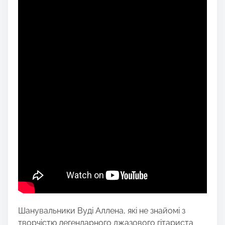
Шанувальники Вуді Аллена, які не знайомі з
творчістю легендарного джазового гітариста