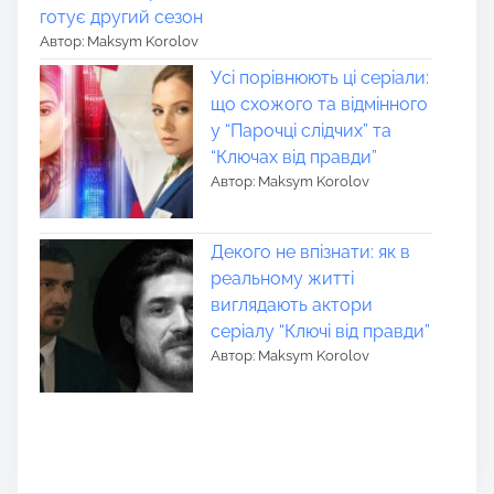
готує другий сезон
Автор: Maksym Korolov
Усі порівнюють ці серіали:
що схожого та відмінного
у “Парочці слідчих” та
“Ключах від правди”
Автор: Maksym Korolov
Декого не впізнати: як в
реальному житті
виглядають актори
серіалу “Ключі від правди”
Автор: Maksym Korolov