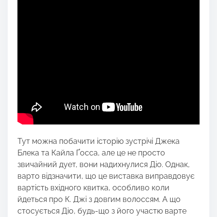
Тут можна побачити історію зустрічі Джека
Блека та Кайла Ґосса, але це не просто
звичайний дует, вони надихнулися Діо. Однак,
варто відзначити, що це виставка виправдовує
вартість вхідного квитка, особливо коли
йдеться про К. Джі з довгим волоссям. А що
стосується Діо, будь-що з його участю варте