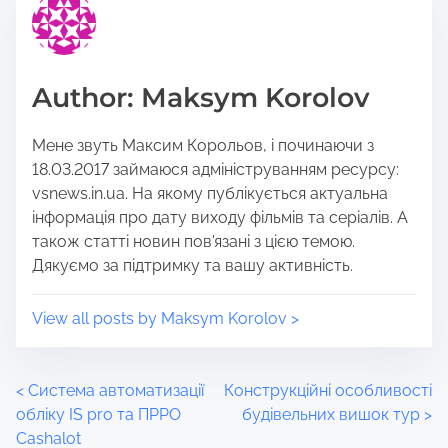
i
e
s
a
p
d
o
t
Author: Maksym Korolov
s
i
t
m
Мене звуть Максим Корольов, і починаючи з
o
e
18.03.2017 займаюся адмініструванням ресурсу:
n
vsnews.in.ua. На якому публікується актуальна
:
інформація про дату виходу фільмів та серіалів. А
також статті новин пов'язані з цією темою.
Дякуємо за підтримку та вашу активність.
View all posts by Maksym Korolov >
P
<
Система автоматизації
Конструкційні особливості
обліку IS pro та ПРРО
будівельних вишок тур
>
o
Cashalot