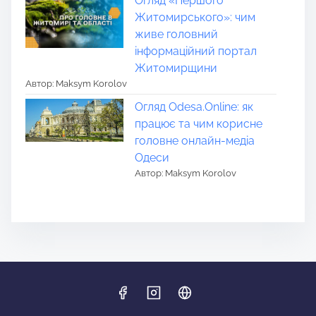
Огляд «Першого
Житомирського»: чим
живе головний
інформаційний портал
Житомирщини
Автор: Maksym Korolov
Огляд Odesa.Online: як
працює та чим корисне
головне онлайн-медіа
Одеси
Автор: Maksym Korolov