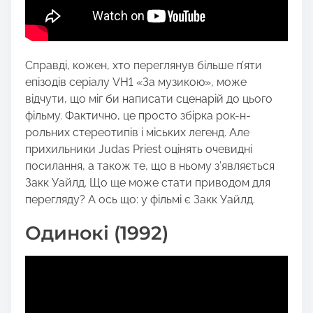
Справді, кожен, хто переглянув більше п’яти
епізодів серіалу VH1 «За музикою», може
відчути, що міг би написати сценарій до цього
фільму. Фактично, це просто збірка рок-н-
рольних стереотипів і міських легенд. Але
прихильники Judas Priest оцінять очевидні
посилання, а також те, що в ньому з’являється
Закк Уайлд. Що ще може стати приводом для
перегляду? А ось що: у фільмі є Закк Уайлд.
Одинокі (1992)