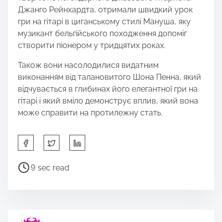
Джанго Рейнхардта, отримали швидкий урок
гри на гітарі в циганському стилі Мануша, яку
музикант бельгійського походження допоміг
створити піонером у тридцятих роках.
Також вони насолодилися видатним
виконанням від талановитого Шона Пенна, який
відчувається в глибинах його елегантної гри на
гітарі і який вміло демонструє вплив, який вона
може справити на протилежну стать.
S
h
a
P
9 sec read
r
o
e
s
t
t
h
r