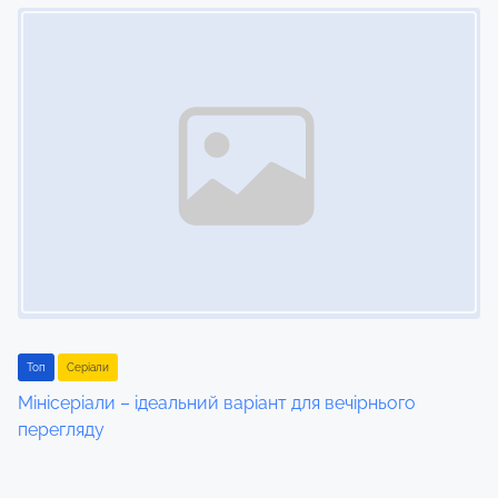
Image Placeholder
Toп
Серіали
Мінісеріали – ідеальний варіант для вечірнього
перегляду