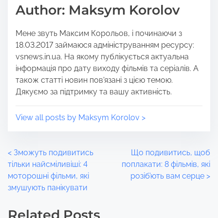
Author: Maksym Korolov
s
i
t
m
Мене звуть Максим Корольов, і починаючи з
o
e
18.03.2017 займаюся адмініструванням ресурсу:
n
vsnews.in.ua. На якому публікується актуальна
:
інформація про дату виходу фільмів та серіалів. А
також статті новин пов'язані з цією темою.
Дякуємо за підтримку та вашу активність.
View all posts by Maksym Korolov >
P
<
Зможуть подивитись
Що подивитись, щоб
тільки найсміливіші: 4
поплакати: 8 фільмів, які
o
моторошні фільми, які
розіб’ють вам серце
>
змушують панікувати
s
t
Related Posts