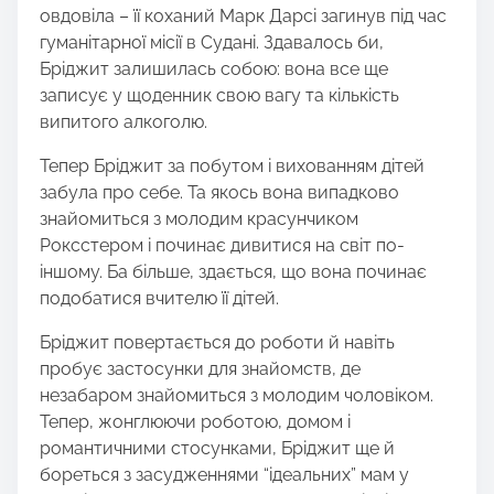
овдовіла – її коханий Марк Дарсі загинув під час
гуманітарної місії в Судані. Здавалось би,
Бріджит залишилась собою: вона все ще
записує у щоденник свою вагу та кількість
випитого алкоголю.
Тепер Бріджит за побутом і вихованням дітей
забула про себе. Та якось вона випадково
знайомиться з молодим красунчиком
Роксстером і починає дивитися на світ по-
іншому. Ба більше, здається, що вона починає
подобатися вчителю її дітей.
Бріджит повертається до роботи й навіть
пробує застосунки для знайомств, де
незабаром знайомиться з молодим чоловіком.
Тепер, жонглюючи роботою, домом і
романтичними стосунками, Бріджит ще й
бореться з засудженнями “ідеальних” мам у