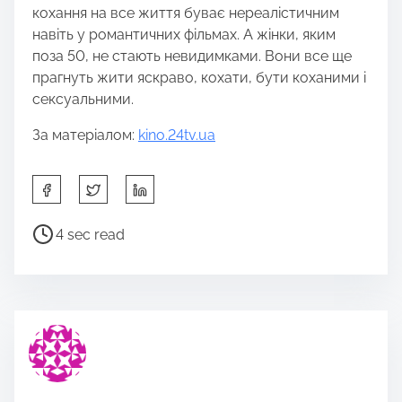
кохання на все життя буває нереалістичним
навіть у романтичних фільмах. А жінки, яким
поза 50, не стають невидимками. Вони все ще
прагнуть жити яскраво, кохати, бути коханими і
сексуальними.
За матеріалом:
kino.24tv.ua
S
h
a
P
4 sec read
r
o
e
s
t
t
h
r
i
e
s
a
p
d
o
t