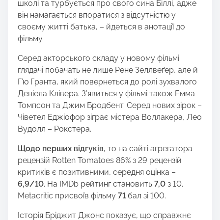
школі та турбується про свого сина Біллі, адже
він намагається впоратися з відсутністю у
своєму житті батька, – йдеться в анотації до
фільму.
Серед акторського складу у новому фільмі
глядачі побачать не лише Рене Зеллвеґер, але й
Г’ю Гранта, який повернеться до ролі зухвалого
Деніела Клівера. З’явиться у фільмі також Емма
Томпсон та Джим Бродбент. Серед нових зірок –
Чіветел Еджіофор зіграє містера Воллакера, Лео
Вудолл – Рокстера.
Щодо перших відгуків
, то на сайті агрегатора
рецензій Rotten Tomatoes 86% з 29 рецензій
критиків є позитивними, середня оцінка –
6,9/10
. На IMDb рейтинг становить
7,0
з 10.
Metacritic присвоїв фільму
71
бал зі 100.
Історія Бріджит Джонс показує, що справжнє