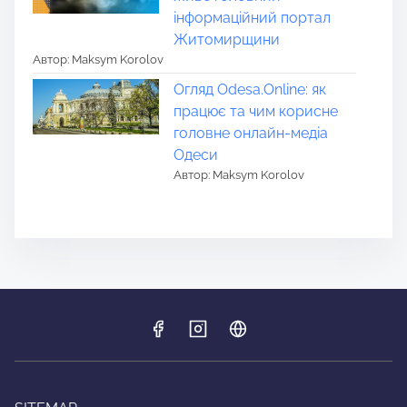
інформаційний портал
Житомирщини
Автор: Maksym Korolov
Огляд Odesa.Online: як
працює та чим корисне
головне онлайн-медіа
Одеси
Автор: Maksym Korolov