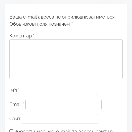
Ваша e-mail адреса не оприлюднюватиметься.
Обов’язкові поля позначені
*
Коментар
*
Ім'я
*
Email
*
Сайт
Зберегти моє ім'я, e-mail, та адресу сайту в