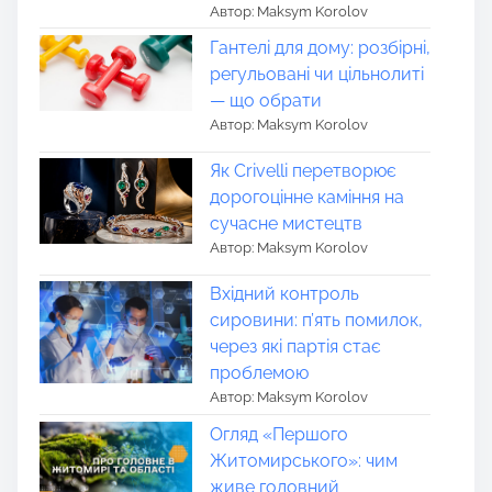
Автор: Maksym Korolov
Гантелі для дому: розбірні,
регульовані чи цільнолиті
— що обрати
Автор: Maksym Korolov
Як Crivelli перетворює
дорогоцінне каміння на
сучасне мистецтв
Автор: Maksym Korolov
Вхідний контроль
сировини: п’ять помилок,
через які партія стає
проблемою
Автор: Maksym Korolov
Огляд «Першого
Житомирського»: чим
живе головний