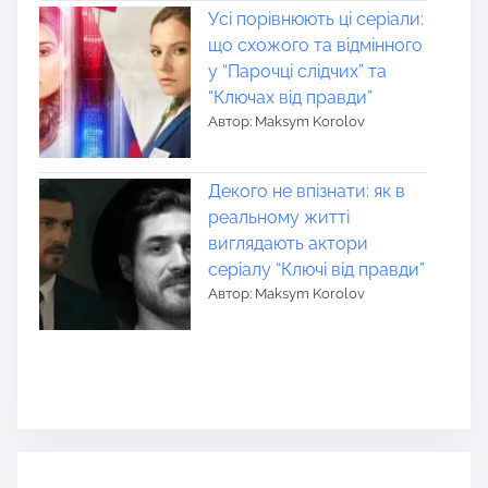
Усі порівнюють ці серіали:
що схожого та відмінного
у “Парочці слідчих” та
“Ключах від правди”
Автор: Maksym Korolov
Декого не впізнати: як в
реальному житті
виглядають актори
серіалу “Ключі від правди”
Автор: Maksym Korolov