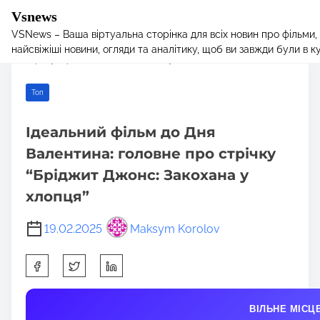
Vsnews
VSNews – Ваша віртуальна сторінка для всіх новин про фільми,
S
Home
/
Toп
/ Ідеальний фільм до Дня Валентина: головне про
найсвіжіші новини, огляди та аналітику, щоб ви завжди були в курс
k
стрічку “Бріджит Джонс: Закохана у хлопця”
i
p
Toп
t
o
Ідеальний фільм до Дня
c
Валентина: головне про стрічку
o
n
“Бріджит Джонс: Закохана у
t
хлопця”
e
n
19.02.2025
Maksym Korolov
t
S
h
a
ВІЛЬНЕ МІСЦ
r