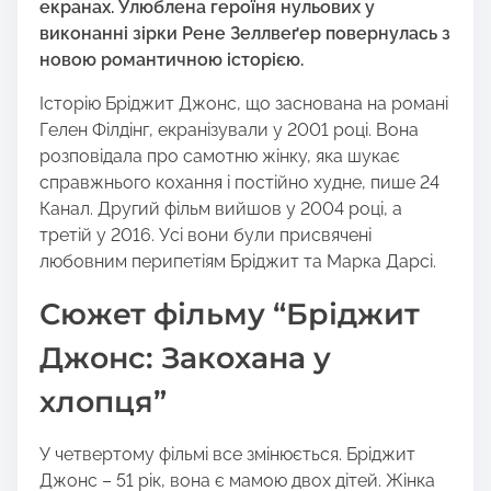
екранах. Улюблена героїня нульових у
виконанні зірки Рене Зеллвеґер повернулась з
новою романтичною історією.
Історію Бріджит Джонс, що заснована на романі
Гелен Філдінг, екранізували у 2001 році. Вона
розповідала про самотню жінку, яка шукає
справжнього кохання і постійно худне, пише 24
Канал. Другий фільм вийшов у 2004 році, а
третій у 2016. Усі вони були присвячені
любовним перипетіям Бріджит та Марка Дарсі.
Сюжет фільму “Бріджит
Джонс: Закохана у
хлопця”
У четвертому фільмі все змінюється. Бріджит
Джонс – 51 рік, вона є мамою двох дітей. Жінка