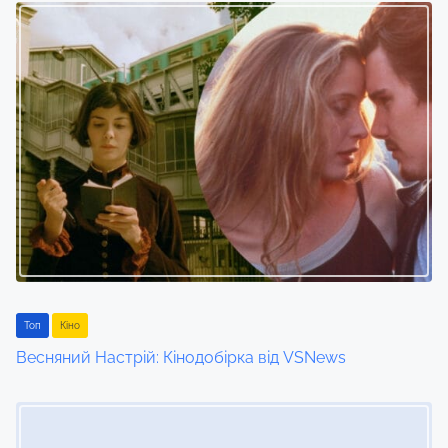
Toп
Кіно
Весняний Настрій: Кінодобірка від VSNews
Image Placeholder