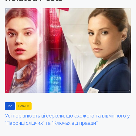
s
n
a
v
i
g
a
t
i
Toп
Новини
Усі порівнюють ці серіали: що схожого та відмінного у
o
“Парочці слідчих” та “Ключах від правди”
n