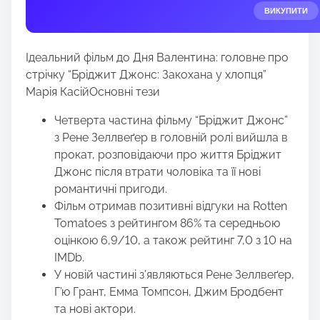
e
ВИКУПИТИ
t
h
Ідеальний фільм до Дня Валентина: головне про
i
стрічку “Бріджит Джонс: Закохана у хлопця”
s
Марія КасійОсновні тези
p
o
Четверта частина фільму “Бріджит Джонс”
s
з Рене Зеллвеґер в головній ролі вийшла в
t
прокат, розповідаючи про життя Бріджит
o
Джонс після втрати чоловіка та її нові
n
романтичні пригоди.
:
Фільм отримав позитивні відгуки на Rotten
Tomatoes з рейтингом 86% та середньою
оцінкою 6,9/10, а також рейтинг 7,0 з 10 на
IMDb.
У новій частині з’являються Рене Зеллвеґер,
Г’ю Грант, Емма Томпсон, Джим Бродбент
та нові актори.