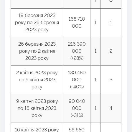
г
0
19 березня 2023
168 710
року по 26 березня
1
1
000
2023 року
26 березня 2023
216 390
року по 2 квітня
000
1
2
2023 року
(+28%)
2 квітня 2023 року
130 480
по 9 квітня 2023
000
1
3
року
(-40%)
9 квітня 2023 року
90 040
по 16 квітня 2023
000
1
4
року
(-31%)
16 квітня 2023 року
56 650