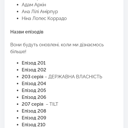
Адам Аркін
Ана Лілі Амірпур
Ніна Лопес Коррадо
Назви епізодів
Вони будуть оновлені, коли ми дізнаємось
більше!
Епізод 201
Епізод 202
203 серія
– ДЕРЖАВНА ВЛАСНІСТЬ
Епізод 204
Епізод 205
Епізод 206
207 серія
– TILT
Епізод 208
Епізод 209
Епізод 210