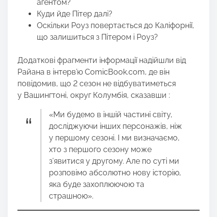
агентом?
Куди йде Пітер далі?
Оскільки Роуз повертається до Каліфорнії,
що залишиться з Пітером і Роуз?
Додаткові фрагменти інформації надійшли від
Райана в інтерв’ю ComicBook.com, де він
повідомив, що 2 сезон не відбуватиметься
у Вашингтоні, округ Колумбія, сказавши :
«Ми будемо в іншій частині світу,
досліджуючи інших персонажів, ніж
у першому сезоні. І ми визначаємо,
хто з першого сезону може
з’явитися у другому. Але по суті ми
розповімо абсолютно нову історію,
яка буде захоплюючою та
страшною».