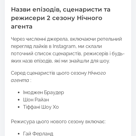
Назви епізодів, сценаристи та
режисери 2 сезону Нічного
агента
Через численні джерела, включаючи ретельний
перегляд лайків в Instagram, ми склали
поточний список сценаристів, режисерів і будь-
яких назв епізодів, які ми знайшли для шоу.
Серед сценаристів цього сезону
Нічного
агента
:
Імоджен Браудер
Шон Райан
Тіффані Шоу Хо
Режисура цього нового сезону включає:
Гай Ферланд