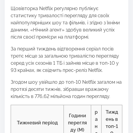
Щовівторка Netflix регулярно публікує
статистику тривалості перегляду для своїх
найпопулярніших шоу та фільмів, і згідно з їхніми
даними, «Нічний агент» здобув великий успіх
після своєї прем’єри на платформі.
За перший тиждень відтворення серіал посів
третє місце за загальною тривалістю перегляду
серед усіх сезонів 1 ТБ і зайняв місце в топ-10 у
93 країнах, як свідчить прес-реліз Netflix.
Згодом шоу увійшло до топ-10 Netflix загалом на
протязі десяти тижнів, зібравши вражаючу
кількість в 776,62 мільйона годин перегляду.
р
Тижд
Години
а
ень в
Тижневий період
перегля
н
топ-1
ду (M)