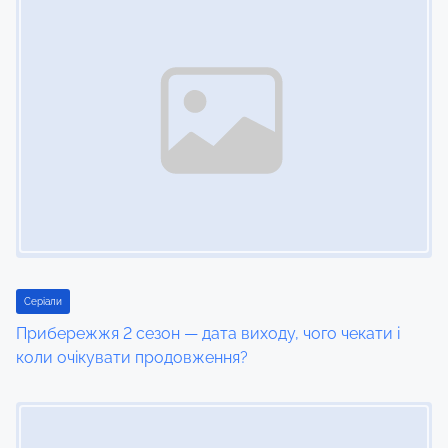
n
a
v
i
g
a
t
i
Серіали
Прибережжя 2 сезон — дата виходу, чого чекати і
o
коли очікувати продовження?
n
Image Placeholder