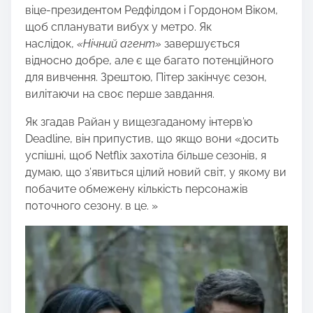
віце-президентом Редфілдом і Гордоном Віком,
щоб спланувати вибух у метро. Як
наслідок,
«Нічний агент»
завершується
відносно добре, але є ще багато потенційного
для вивчення. Зрештою, Пітер закінчує сезон,
вилітаючи на своє перше завдання.
Як згадав Райан у вищезгаданому інтерв’ю
Deadline, він припустив, що якщо вони «досить
успішні, щоб Netflix захотіла більше сезонів, я
думаю, що з’явиться цілий новий світ, у якому ви
побачите обмежену кількість персонажів
поточного сезону. в це. »