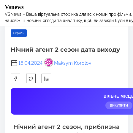
Vsnews
VSNews – Ваша віртуальна сторінка для всіх новин про фільми,
S
Home
/
Серіали
/ Нічний агент 2 сезон дата виходу
найсвіжіші новини, огляди та аналітику, щоб ви завжди були в курс
k
i
Серіали
p
t
Нічний агент 2 сезон дата виходу
o
c
16.04.2024
Maksym Korolov
o
n
S
t
h
e
a
n
ВІЛЬНЕ МІСЦ
r
t
e
ВИКУПИТИ
t
h
Нічний агент 2 сезон, приблизна
i