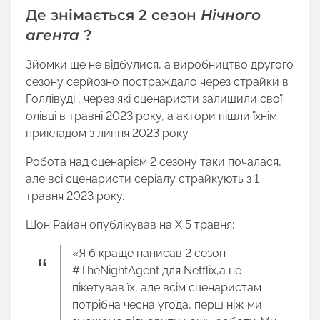
Де знімається 2 сезон
Нічного
агента
?
Зйомки ще не відбулися, а виробництво другого
сезону серйозно постраждало через страйки в
Голлівуді , через які сценаристи залишили свої
олівці в травні 2023 року, а актори пішли їхнім
прикладом з липня 2023 року.
Робота над сценарієм 2 сезону таки почалася,
але всі сценаристи серіалу страйкують з 1
травня 2023 року.
Шон Райан опублікував на X 5 травня:
«Я б краще написав 2 сезон
#TheNightAgent для Netflix,а не
пікетував їх, але всім сценаристам
потрібна чесна угода, перш ніж ми