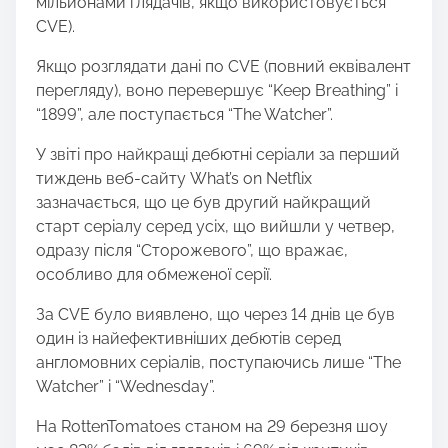
мільйонами глядачів, якщо використовується
CVE).
Якщо розглядати дані по CVE (повний еквівалент
перегляду), воно перевершує “Keep Breathing” і
“1899”, але поступається “The Watcher”.
У звіті про найкращі дебютні серіали за перший
тиждень веб-сайту What’s on Netflix
зазначається, що це був другий найкращий
старт серіалу серед усіх, що вийшли у четвер,
одразу після “Сторожевого”, що вражає,
особливо для обмеженої серії.
За CVE було виявлено, що через 14 днів це був
один із найефективніших дебютів серед
англомовних серіалів, поступаючись лише “The
Watcher” і “Wednesday”.
На RottenTomatoes станом на 29 березня шоу