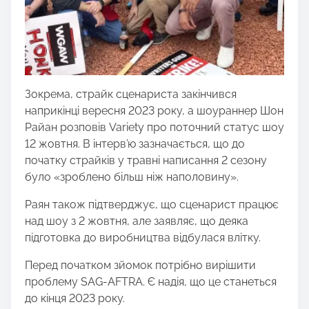
Зокрема, страйк сценариста закінчився
наприкінці вересня 2023 року, а шоураннер Шон
Райан розповів Variety про поточний статус шоу
12 жовтня. В інтерв’ю зазначається, що до
початку страйків у травні написання 2 сезону
було «зроблено більш ніж наполовину».
Раян також підтверджує, що сценарист працює
над шоу з 2 жовтня, але заявляє, що деяка
підготовка до виробництва відбулася влітку.
Перед початком зйомок потрібно вирішити
проблему SAG-AFTRA. Є надія, що це станеться
до кінця 2023 року.