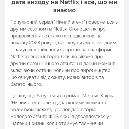
s
дата виходу на Netflix і все, що ми
p
знаємо
o
s
Популярний серіал “Нічний агент” повернеться з
t
другим сезоном на Netflix. Оголошення про
o
продовження не стало несподіванкою на
n
початку 2023 року, адже шоу виявилося одним
:
із найуспішніших нових серіалів на платформі
Netflix за всю її історію. Ось що відомо про
другий сезон “Нічного агента” на даний момент,
включаючи останні новини про виробництво,
що очікувати від сюжету, нових акторів та
багато іншого.
Це шоу, що базується на романі Меттью Квірка
“Нічний агент”, але з додатковими ідеями та
розвитком сюжету, розповідає історію
молодого агента ФБР, який відправляється у
шалений ризик, коли отримує таємничий