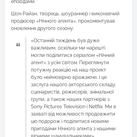
епізодами.
Шон Райан, творець, шоураннер і виконавчий
продюсер «Нічного агента», прокоментував
оновлення другого сезону:
«Останній тиждень був дуже
важливим, оскільки ми нарешті
могли поділитися серіалом «Нічний
агент» з усім світом. Переглянути
потужну реакцію на наш проект
було неймовірно вражаюче, і це
заслуга нашого акторського складу,
сценаристів, режисерів, знімальної
групи, а також наших партнерів з
Sony Pictures Television і Netflix. Ми в
захваті від можливості продовжити
цю подорож і поділитися новими
пригодами Нічного агента з нашими
вірними шанувальниками».