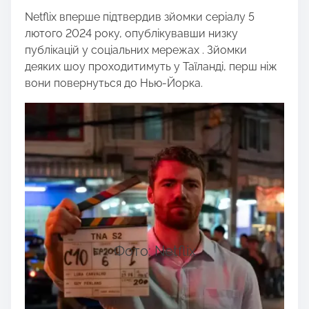
Netflix вперше підтвердив зйомки серіалу 5
лютого 2024 року, опублікувавши низку
публікацій у соціальних мережах . Зйомки
деяких шоу проходитимуть у Таїланді, перш ніж
вони повернуться до Нью-Йорка.
Фото: Netflix