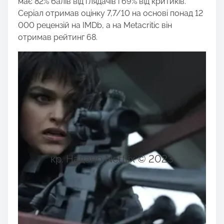
має 82% балів від глядачів і 69% від критиків.
Серіал отримав оцінку 7,7/10 на основі понад 12
000 рецензій на IMDb, а на Metacritic він
отримав рейтинг 68.
кр. Надано Netflix © 2023