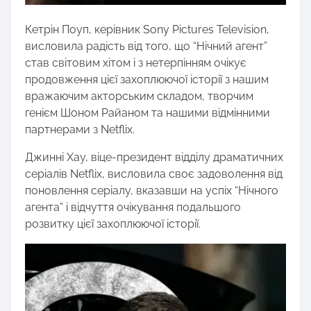
Кетрін Поуп, керівник Sony Pictures Television,
висловила радість від того, що “Нічний агент”
став світовим хітом і з нетерпінням очікує
продовження цієї захоплюючої історії з нашим
вражаючим акторським складом, творчим
генієм Шоном Райаном та нашими відмінними
партнерами з Netflix.
Джинні Хау, віце-президент відділу драматичних
серіалів Netflix, висловила своє задоволення від
поновлення серіалу, вказавши на успіх “Нічного
агента” і відчуття очікування подальшого
розвитку цієї захоплюючої історії.