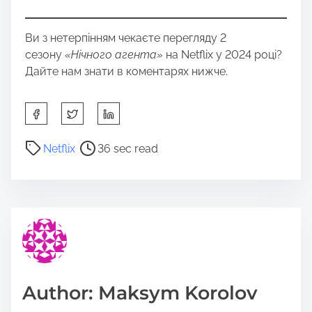
Ви з нетерпінням чекаєте перегляду 2
сезону
«Нічного агента»
на Netflix у 2024 році?
Дайте нам знати в коментарях нижче.
S
h
a
P
Netflix
36 sec read
r
o
e
s
t
t
h
r
i
e
s
a
p
d
o
t
Author: Maksym Korolov
s
i
t
m