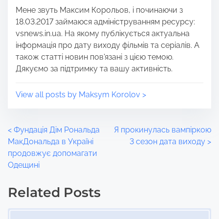
Мене звуть Максим Корольов, і починаючи з
o
e
18.03.2017 займаюся адмініструванням ресурсу:
n
vsnews.in.ua. На якому публікується актуальна
:
інформація про дату виходу фільмів та серіалів. А
також статті новин пов'язані з цією темою.
Дякуємо за підтримку та вашу активність.
View all posts by Maksym Korolov >
P
<
Фундація Дім Рональда
Я прокинулась вампіркою
МакДональда в Україні
3 сезон дата виходу
>
o
продовжує допомагати
Одещині
s
t
Related Posts
Image Placeholder
s