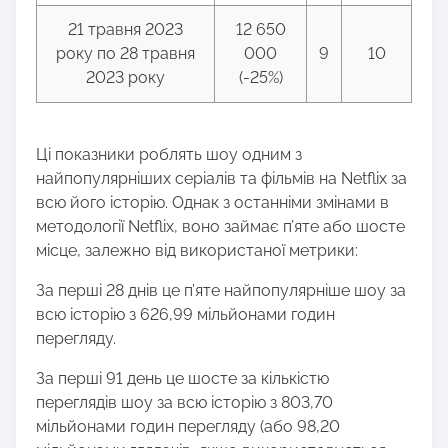
21 травня 2023
12 650
року по 28 травня
000
9
10
2023 року
(-25%)
Ці показники роблять шоу одним з
найпопулярніших серіалів та фільмів на Netflix за
всю його історію. Однак з останніми змінами в
методології Netflix, воно займає п’яте або шосте
місце, залежно від використаної метрики:
За перші 28 днів це п’яте найпопулярніше шоу за
всю історію з 626,99 мільйонами годин
перегляду.
За перші 91 день це шосте за кількістю
переглядів шоу за всю історію з 803,70
мільйонами годин перегляду (або 98,20