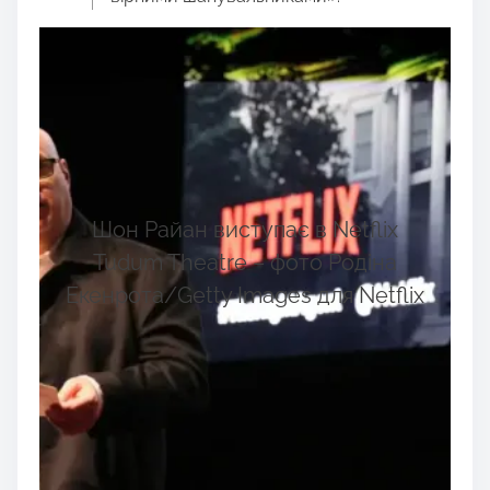
Шон Райан виступає в Netflix
Tudum Theatre – фото Родіна
Екенрота/Getty Images для Netflix