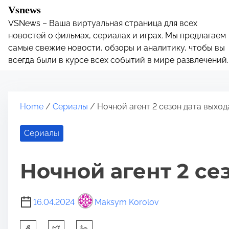
S
Vsnews
k
VSNews – Ваша виртуальная страница для всех
i
новостей о фильмах, сериалах и играх. Мы предлагаем
p
самые свежие новости, обзоры и аналитику, чтобы вы
всегда были в курсе всех событий в мире развлечений.
t
o
c
o
Home
/
Сериалы
/ Ночной агент 2 сезон дата выход
n
t
Сериалы
e
n
Ночной агент 2 се
t
16.04.2024
Maksym Korolov
S