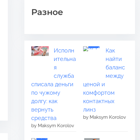
Разное
Исполн
Как
ительна
найти
я
баланс
служба
между
списала деньги
ценой и
по чужому
комфортом
долгу: как
контактных
вернуть
линз
by Maksym Korolov
средства
by Maksym Korolov