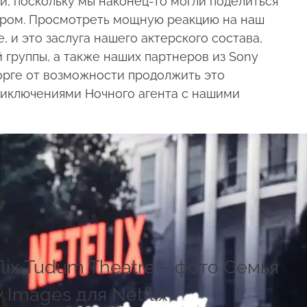
й, поскольку мы наконец-то могли поделиться
иром. Просмотреть мощную реакцию на наш
 и это заслуга нашего актерского состава,
 группы, а также наших партнеров из Sony
осторге от возможности продолжить это
риключениями Ночного агента с нашими
lix Tudum Theatre – фото Семья
 Images для Netflix