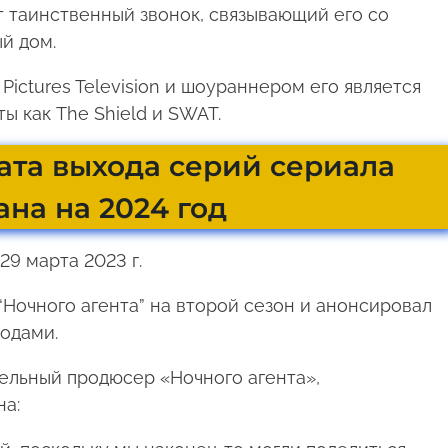
т таинственный звонок, связывающий его со
й дом.
Pictures Television и шоураннером его является
ы как The Shield и SWAT.
дата выхода серий сериала
на на 2024 год
29 марта 2023 г.
“Ночного агента” на второй сезон и анонсировал
зодами.
ельный продюсер «Ночного агента»,
а: