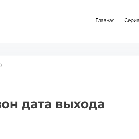
Главная
Сери
а
зон дата выхода