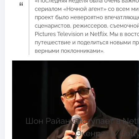
«Последняя неделя была очень важно
сериалом «Ночной агент» со всем м
проект было невероятно впечатляюще,
сценаристов, режиссеров, съемочной
Pictures Television и Netflix. Мы в в
путешествие и поделиться новыми п
верными поклонниками».
Шон Райан выступает в Netf
Экенрота/Getty