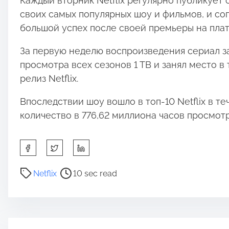
Каждый вторник Netflix регулярно публикует
своих самых популярных шоу и фильмов, и со
большой успех после своей премьеры на пла
За первую неделю воспроизведения сериал з
просмотра всех сезонов 1 ТВ и занял место в 
релиз Netflix.
Впоследствии шоу вошло в топ-10 Netflix в т
количество в 776,62 миллиона часов просмотр
S
h
a
P
Netflix
10 sec read
r
o
e
s
t
t
h
r