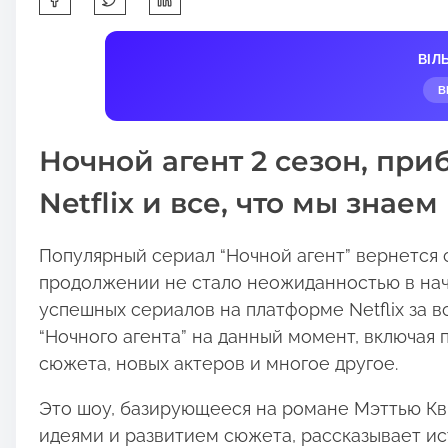
h
a
ВІЛ
r
В
e
t
Ночной агент 2 сезон, при
h
i
Netflix и все, что мы знаем
s
p
Популярный сериал “Ночной агент” вернется с
o
продолжении не стало неожиданностью в нача
s
успешных сериалов на платформе Netflix за в
t
“Ночного агента” на данный момент, включая
o
сюжета, новых актеров и многое другое.
n
:
Это шоу, базирующееся на романе Мэттью Кви
идеями и развитием сюжета, рассказывает ис