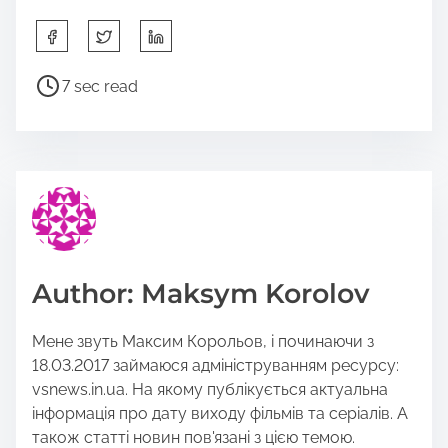
S
h
a
P
7 sec read
r
o
e
s
t
t
h
r
i
e
s
a
p
d
o
t
Author: Maksym Korolov
s
i
t
m
Мене звуть Максим Корольов, і починаючи з
o
e
18.03.2017 займаюся адмініструванням ресурсу:
n
vsnews.in.ua. На якому публікується актуальна
:
інформація про дату виходу фільмів та серіалів. А
також статті новин пов'язані з цією темою.