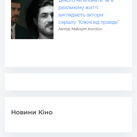
Декого не впізнати: як в
реальному житті
виглядають актори
серіалу “Ключі від правди”
Автор: Maksym Korolov
Новини Кіно