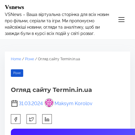
S
Vsnews
k
VSNews – Ваша віртуальна сторінка для всіх новин
i
про фільми, серіали та ігри. Ми пропонуємо
p
найсвіжіші новини, огляди та аналітику, щоб ви
t
завжди були в курсі всіх подій у світі розваг.
o
c
o
Home
/
Різне
/ Огляд сайту Termin.in.ua
n
t
Різне
e
n
Огляд сайту Termin.in.ua
t
31.03.2024
Maksym Korolov
S
h
a