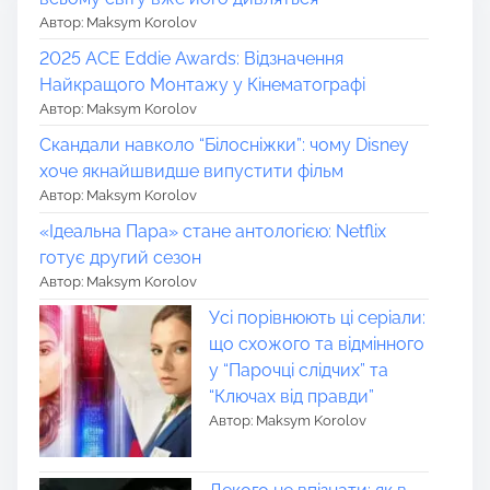
Автор: Maksym Korolov
2025 ACE Eddie Awards: Відзначення
Найкращого Монтажу у Кінематографі
Автор: Maksym Korolov
Скандали навколо “Білосніжки”: чому Disney
хоче якнайшвидше випустити фільм
Автор: Maksym Korolov
«Ідеальна Пара» стане антологією: Netflix
готує другий сезон
Автор: Maksym Korolov
Усі порівнюють ці серіали:
що схожого та відмінного
у “Парочці слідчих” та
“Ключах від правди”
Автор: Maksym Korolov