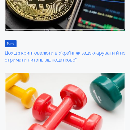
i
g
a
t
Різне
i
Дохід з криптовалюти в Україні: як задекларувати й не
отримати питань від податкової
o
n