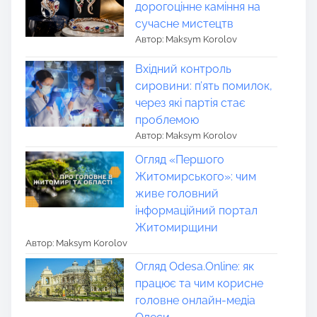
дорогоцінне каміння на
сучасне мистецтв
Автор: Maksym Korolov
Вхідний контроль
сировини: п’ять помилок,
через які партія стає
проблемою
Автор: Maksym Korolov
Огляд «Першого
Житомирського»: чим
живе головний
інформаційний портал
Житомирщини
Автор: Maksym Korolov
Огляд Odesa.Online: як
працює та чим корисне
головне онлайн-медіа