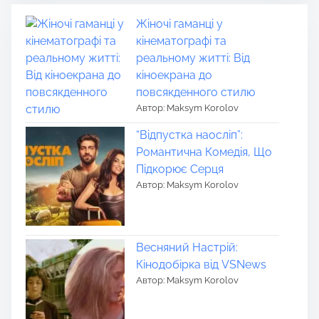
Жіночі гаманці у
кінематографі та
реальному житті: Від
кіноекрана до
повсякденного стилю
Автор: Maksym Korolov
“Відпустка наосліп”:
Романтична Комедія, Що
Підкорює Серця
Автор: Maksym Korolov
Весняний Настрій:
Кінодобірка від VSNews
Автор: Maksym Korolov