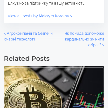
Дякуємо за підтримку та вашу активність.
View all posts by Maksym Korolov >
P
<
Агрокомпанія та безпечні
Як помада допоможе
хмарні технології
кардинально змінити
o
образ?
>
s
Related Posts
t
s
n
a
v