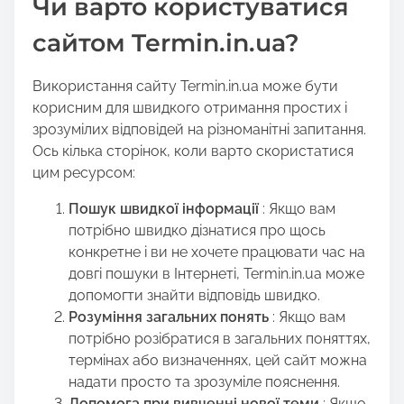
Чи варто користуватися
сайтом Termin.in.ua?
Використання сайту Termin.in.ua може бути
корисним для швидкого отримання простих і
зрозумілих відповідей на різноманітні запитання.
Ось кілька сторінок, коли варто скористатися
цим ресурсом:
Пошук швидкої інформації
: Якщо вам
потрібно швидко дізнатися про щось
конкретне і ви не хочете працювати час на
довгі пошуки в Інтернеті, Termin.in.ua може
допомогти знайти відповідь швидко.
Розуміння загальних понять
: Якщо вам
потрібно розібратися в загальних поняттях,
термінах або визначеннях, цей сайт можна
надати просто та зрозуміле пояснення.
Допомога при вивченні нової теми
: Якщо