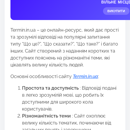
ВІЛЬНЕ МІСЦ
r
e
ВИКУПИТИ
t
h
Termin.in.ua – це онлайн-ресурс, який дає прості
i
та зрозумілі відповіді на популярні запитання
s
типу “Що це?”, “Що сказати?”, “Що таке?” і багато
p
інших. Сайт створений з наданням коротких та
o
доступних пояснень на різноманітні теми, які
s
цікавлять велику кількість людей.
t
o
Основні особливості сайту
Termin.in.ua
:
n
:
Простота та доступність
: Відповіді подані
в легко зрозумілій мові, що робить їх
доступними для широкого кола
користувачів.
Різноманітність теми
: Сайт охоплює
велику кількість тематик, починаючи від
загальних понять і завершуючи