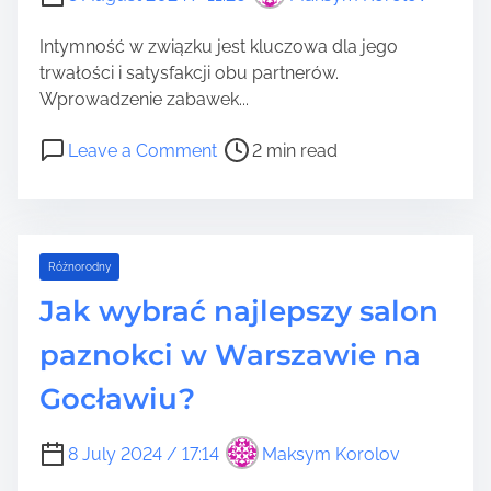
l
o
o
l
Intymność w związku jest kluczowa dla jego
n
s
trwałości i satysfakcji obu partnerów.
i
c
Wprowadzenie zabawek...
n
e
i
P
o
–
Leave a Comment
2 min read
e
o
n
g
ż
s
N
d
a
t
a
z
ł
r
j
i
o
Różnorodny
e
l
e
w
a
e
g
Jak wybrać najlepszy salon
a
d
p
r
ć
paznokci w Warszawie na
t
s
a
w
i
z
ć
Gocławiu?
y
m
e
i
b
e
z
j
o
8 July 2024 / 17:14
Maksym Korolov
a
a
r
b
k