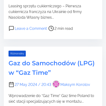
r
e
Leasing sprzętu cukierniczego – Pierwsza
:
p
cukiernicza franczyza na Ukrainie od firmy
J
s
Nasoloda Własny biznes...
a
z
k
y
P
o
Leave a Comment
2 min read
w
s
o
n
z
a
s
L
m
l
t
e
o
o
r
a
c
n
Różnorodny
e
s
n
p
a
i
Gaz do Samochodów (LPG)
i
a
d
n
ć
w “Gaz Time”
z
t
g
s
n
i
s
w
o
m
p
27 May 2024 / 20:43
Maksym Korolov
o
k
e
r
j
c
z
Wprowadzenie do “Gaz Time” Gaz time Poland to
e
i
ę
sieć stacji specjalizujących się w montażu...
ż
w