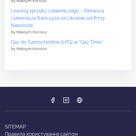
by Maksym Korolov
Leasing sprzętu cukierniczego – Pierwsza
cukiernicza franczyza na Ukrainie od firmy
Nasoloda
by Maksym Korolov
Gaz do Samochodów (LPG) w “Gaz Time”
by Maksym Korolov
SITEMAP
Правила користування сайтом