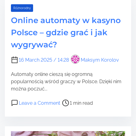
r
o
Różnorodny
e
o
a
m
Online automaty w kasyno
d
i
Polsce – gdzie grać i jak
t
n
i
g
wygrywać?
m
p
e
s
16 March 2025 / 14:28
Maksym Korolov
ó
w
Automaty online cieszą się ogromną
w
popularnością wśród graczy w Polsce. Dzięki nim
P
można poczuć...
o
z
P
o
Leave a Comment
1 min read
n
o
n
a
s
O
n
t
n
i
r
l
u