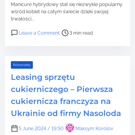
u
Manicure hybrydowy stał się niezwykle popularny
a
w
wśród kobiet na całym świecie dzięki swojej
w
y
trwałości...
k
g
i
r
P
o
Leave a Comment
3 min read
e
y
o
n
r
w
s
J
o
a
t
a
t
ć
r
k
y
?
Różnorodny
e
w
c
a
y
Leasing sprzętu
z
d
b
n
cukierniczego – Pierwsza
t
r
e
i
a
cukiernicza franczyza na
d
m
ć
l
e
n
Ukrainie od firmy Nasoloda
a
a
p
j
a
5 June 2024 / 19:50
Maksym Korolov
l