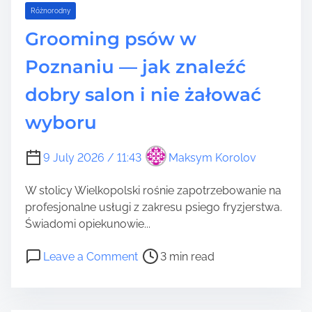
Różnorodny
Grooming psów w
Poznaniu — jak znaleźć
dobry salon i nie żałować
wyboru
9 July 2026 / 11:43
Maksym Korolov
W stolicy Wielkopolski rośnie zapotrzebowanie na
profesjonalne usługi z zakresu psiego fryzjerstwa.
Świadomi opiekunowie...
P
o
Leave a Comment
3 min read
o
n
s
G
t
r