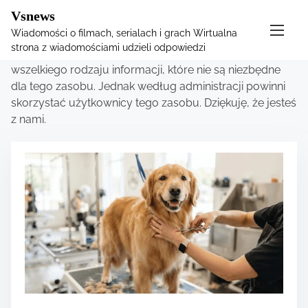
Vsnews
S
Category:
Różnorodny
Wiadomości o filmach, serialach i grach Wirtualna
k
strona z wiadomościami udzieli odpowiedzi
Ta sekcja zawiera przydatne artykuły dotyczące
i
wszelkiego rodzaju informacji, które nie są niezbędne
p
dla tego zasobu. Jednak według administracji powinni
t
skorzystać użytkownicy tego zasobu. Dziękuję, że jesteś
o
z nami.
c
o
n
t
e
n
t