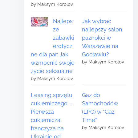
by Maksym Korolov
Najleps
Jak wybrać
ze
najlepszy salon
zabawki
paznokci w
erotycz
Warszawie na
ne dla par: Jak
Gocławiu?
by Maksym Korolov
wzmocnić swoje
życie seksualne
by Maksym Korolov
Leasing sprzętu
Gaz do
cukierniczego –
Samochodów
Pierwsza
(LPG) w “Gaz
cukiernicza
Time”
by Maksym Korolov
franczyza na
Ukrainie od