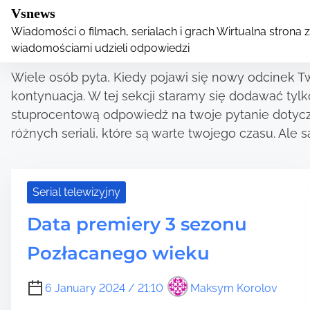
S
Vsnews
Category:
Serial tel
k
Wiadomości o filmach, serialach i grach Wirtualna strona z
i
wiadomościami udzieli odpowiedzi
p
Wiele osób pyta, Kiedy pojawi się nowy odcinek Two
t
kontynuacja. W tej sekcji staramy się dodawać tyl
o
stuprocentową odpowiedź na twoje pytanie dotyczą
c
różnych seriali, które są warte twojego czasu. Ale są
o
n
t
Serial telewizyjny
e
n
Data premiery 3 sezonu
t
Pozłacanego wieku
6 January 2024 / 21:10
Maksym Korolov