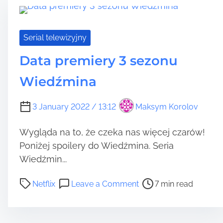
d
i
t
ę
i
t
Serial telewizyjny
m
n
e
Data premiery 3 sezonu
i
k
Wiedźmina
a
p
o
3 January 2022 / 13:12
Maksym Korolov
ł
o
Wygląda na to, że czeka nas więcej czarów!
ż
Poniżej spoilery do Wiedźmina. Seria
n
Wiedźmin...
e
j
P
o
Netflix
Leave a Comment
7 min read
d
o
n
a
s
D
t
t
a