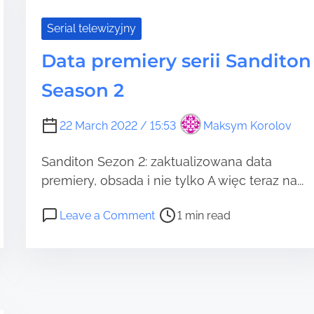
t
a
i
n
Serial telewizyjny
m
i
e
Data premiery serii Sanditon
L
o
Season 2
i
s
s
22 March 2022 / 15:53
Maksym Korolov
e
z
Sanditon Sezon 2: zaktualizowana data
o
premiery, obsada i nie tylko A więc teraz na...
n
3
P
o
Leave a Comment
1 min read
o
n
s
D
t
a
r
t
e
a
a
p