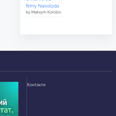
firmy Nasoloda
by Maksym Korolov
Контакти