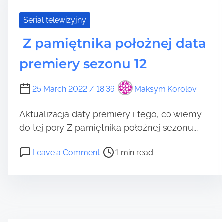
i
m
m
i
Serial telewizyjny
e
e
r
Z pamiętnika położnej data
y
premiery sezonu 12
s
e
z
25 March 2022 / 18:36
Maksym Korolov
o
n
Aktualizacja daty premiery i tego, co wiemy
u
do tej pory Z pamiętnika położnej sezonu...
2
H
P
o
Leave a Comment
1 min read
a
o
n
l
s
o
t
Z
r
p
e
a
a
m