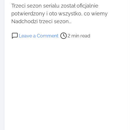
Trzeci sezon serialu został oficjalnie
potwierdzony i oto wszystko, co wiemy
Nadchodzi trzeci sezon...
P
o
Leave a Comment
2 min read
o
n
s
D
t
a
r
t
e
a
a
p
d
r
t
e
i
m
m
i
e
e
r
y