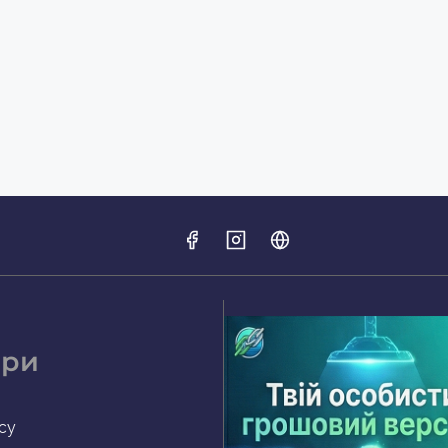
ери
су