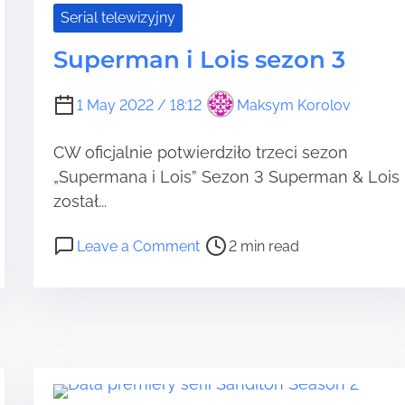
i
Serial telewizyjny
e
Superman i Lois sezon 3
r
y
s
1 May 2022 / 18:12
Maksym Korolov
e
z
CW oficjalnie potwierdziło trzeci sezon
o
„Supermana i Lois” Sezon 3 Superman & Lois
n
został...
u
2
P
o
Leave a Comment
2 min read
o
n
s
S
t
u
r
p
e
e
a
r
d
m