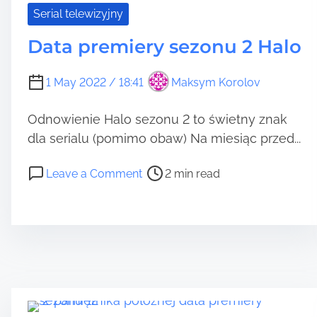
i
Serial telewizyjny
e
Data premiery sezonu 2 Halo
k
u
1 May 2022 / 18:41
Maksym Korolov
Odnowienie Halo sezonu 2 to świetny znak
dla serialu (pomimo obaw) Na miesiąc przed...
P
o
Leave a Comment
2 min read
o
n
s
D
t
a
r
t
e
a
a
p
d
r
t
e