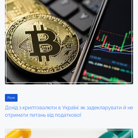
s
n
a
v
i
g
a
t
i
Різне
Дохід з криптовалюти в Україні: як задекларувати й не
o
отримати питань від податкової
n