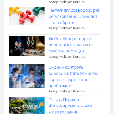
Автор: Maksym Korolov
Гантелі для дому: розбірні,
регульовані чи цільнолиті
— що обрати
Автор: Maksym Korolov
Як Crivelli перетворює
дорогоцінне каміння на
сучасне мистецтв
Автор: Maksym Korolov
Вхідний контроль
сировини: п’ять помилок,
через які партія стає
проблемою
Автор: Maksym Korolov
Огляд «Першого
Житомирського»: чим
живе головний