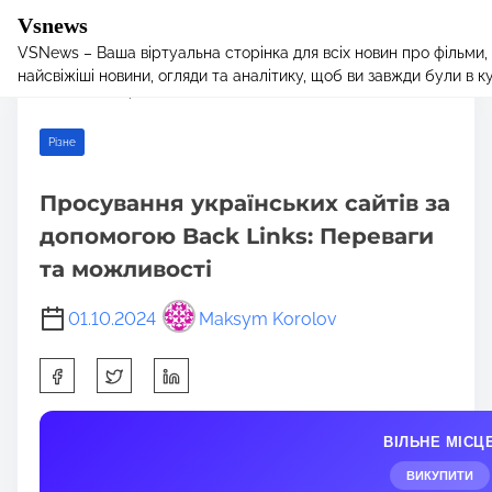
Vsnews
VSNews – Ваша віртуальна сторінка для всіх новин про фільми,
S
Home
/
Різне
/ Просування українських сайтів за допомогою
найсвіжіші новини, огляди та аналітику, щоб ви завжди були в курс
k
Back Links: Переваги та можливості
i
p
Різне
t
o
Просування українських сайтів за
c
допомогою Back Links: Переваги
o
n
та можливості
t
e
01.10.2024
Maksym Korolov
n
S
t
h
a
ВІЛЬНЕ МІСЦ
r
e
ВИКУПИТИ