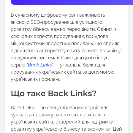
t
h
В сучасному цифровому світі важливість
i
якісного SEO-просування для успішного
s
розвитку бізнесу важко переоцінити. Одним із
p
ключових аспектів просування є побудова
o
міцної системи зворотних посилань, що сприяє
s
підвищенню авторитету сайту та його позицій у
t
пошукових системах. Саме для цього існує
o
сервіс “
Back Links
” — унікальна біржа для
n
просування українських сайтів за допомогою
:
українських посилань.
Що таке Back Links?
Back Links — це спеціалізований сервіс для
купівлі та продажу зворотних посилань з
українських сайтів, створений для підтримки
розвитку українського бізнесу та економіки. Цей