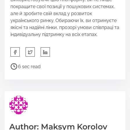
покращите свої позиції у пошукових системах,
але й зробите свій вклад у розвиток
українського ринку. Обираючи їх, ви отримуєте
якісні та надійні лінки, прозорі умови співпраці та
індивідуальну підтримку на всіх етапах.
S
h
a
P
6 sec read
r
o
e
s
t
t
h
r
i
e
s
a
p
d
o
t
Author: Maksym Korolov
s
i