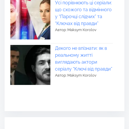
Усі порівнюють ці серіали:
що схожого та відмінного
у “Парочці слідчих” та
“Ключах від правди”
Автор: Maksym Korolov
Декого не впізнати: як в
реальному житті
виглядають актори
серіалу “Ключі від правди”
Автор: Maksym Korolov