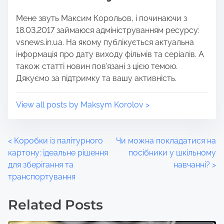
t
m
Мене звуть Максим Корольов, і починаючи з
o
e
18.03.2017 займаюся адмініструванням ресурсу:
n
vsnews.in.ua. На якому публікується актуальна
:
інформація про дату виходу фільмів та серіалів. А
також статті новин пов'язані з цією темою.
Дякуємо за підтримку та вашу активність.
View all posts by Maksym Korolov >
P
<
Коробки із палітурного
Чи можна покладатися на
картону: ідеальне рішення
посібники у шкільному
o
для зберігання та
навчанні?
>
транспортування
s
t
Related Posts