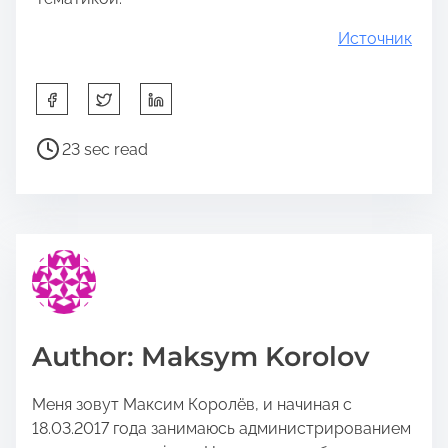
Источник
S
h
a
P
23 sec read
r
o
e
s
t
t
h
r
i
e
s
a
p
d
o
t
Author: Maksym Korolov
s
i
t
m
Меня зовут Максим Королёв, и начиная с
o
e
18.03.2017 года занимаюсь администрированием
n