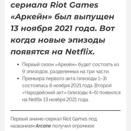
s
сериала Riot Games
p
«Аркейн» был выпущен
o
s
13 ноября 2021 года. Вот
t
o
когда новые эпизоды
n
появятся на Netflix.
:
Первый сезон «Аркейн» будет состоять из
9 эпизодов, разделенных на три части.
Премьера первого акта (эпизоды 1–3)
состоялась 6 ноября 2021 года. Второй
«Чародейский акт» (эпизоды 4–6) появился
на Netflix 13 ноября 2021 года.
Первый аниме-сериал Riot Games под
названием
Arcane
получил огромное