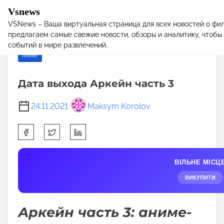
Vsnews
VSNews – Ваша виртуальная страница для всех новостей о фил
S
Home
/
Аниме
/ Дата выхода Аркейн часть 3
предлагаем самые свежие новости, обзоры и аналитику, чтобы 
k
событий в мире развлечений.
i
Аниме
p
t
Дата выхода Аркейн часть 3
o
c
24.11.2021
Maksym Korolov
o
n
S
t
h
e
a
n
ВІЛЬНЕ МІСЦ
r
t
e
ВИКУПИТИ
t
h
Аркейн часть 3: аниме-
i