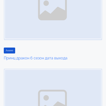
a
v
i
g
a
t
Аниме
Принц дракон 6 сезон дата выхода
i
Image Placeholder
o
n