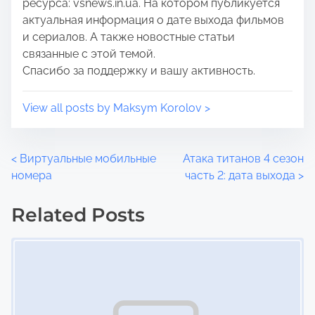
ресурса: vsnews.in.ua. На котором публикуется
:
актуальная информация о дате выхода фильмов
и сериалов. А также новостные статьи
связанные с этой темой.
Спасибо за поддержку и вашу активность.
View all posts by Maksym Korolov >
P
<
Виртуальные мобильные
Атака титанов 4 сезон
номера
часть 2: дата выхода
>
o
Related Posts
s
Image Placeholder
t
s
n