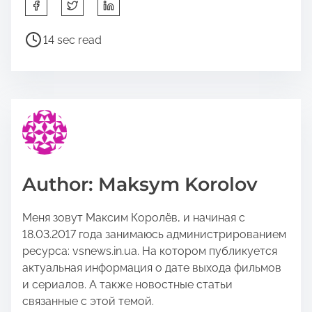
S
h
a
P
14 sec read
r
o
e
s
t
t
h
r
i
e
s
a
p
d
o
t
Author: Maksym Korolov
s
i
t
m
Меня зовут Максим Королёв, и начиная с
o
e
18.03.2017 года занимаюсь администрированием
n
ресурса: vsnews.in.ua. На котором публикуется
:
актуальная информация о дате выхода фильмов
и сериалов. А также новостные статьи
связанные с этой темой.