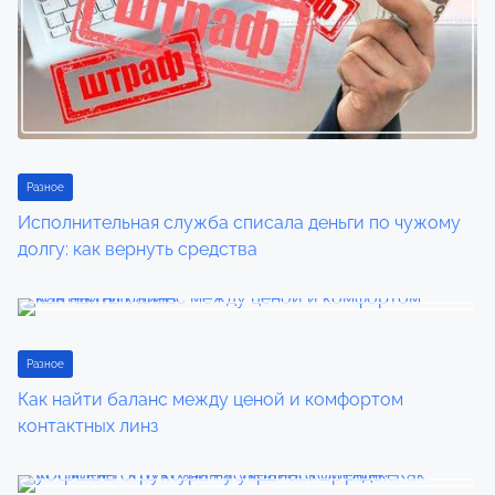
i
g
a
t
i
Разное
Исполнительная служба списала деньги по чужому
o
долгу: как вернуть средства
n
Разное
Как найти баланс между ценой и комфортом
контактных линз