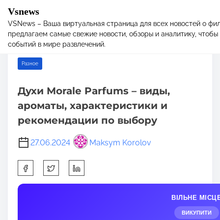
Vsnews
VSNews – Ваша виртуальная страница для всех новостей о фил
S
Home
/
Разное
/ Духи Morale Parfums – виды, ароматы,
предлагаем самые свежие новости, обзоры и аналитику, чтобы 
k
характеристики и рекомендации по выбору
событий в мире развлечений.
i
p
Разное
t
o
Духи Morale Parfums – виды,
c
ароматы, характеристики и
o
n
рекомендации по выбору
t
e
27.06.2024
Maksym Korolov
n
S
t
h
a
ВІЛЬНЕ МІСЦ
r
e
ВИКУПИТИ