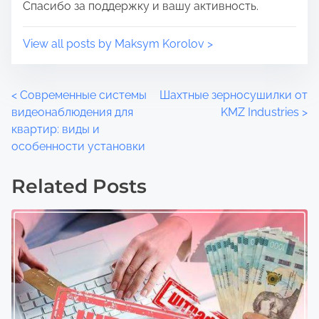
Спасибо за поддержку и вашу активность.
View all posts by Maksym Korolov >
P
<
Современные системы
Шахтные зерносушилки от
видеонаблюдения для
KMZ Industries
>
o
квартир: виды и
особенности установки
s
t
Related Posts
s
n
a
v