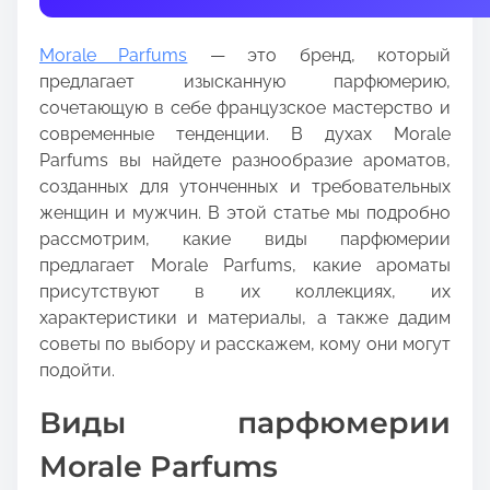
t
h
Morale Parfums
— это бренд, который
i
предлагает изысканную парфюмерию,
s
сочетающую в себе французское мастерство и
p
современные тенденции. В духах Morale
o
Parfums вы найдете разнообразие ароматов,
s
созданных для утонченных и требовательных
t
женщин и мужчин. В этой статье мы подробно
o
рассмотрим, какие виды парфюмерии
n
предлагает Morale Parfums, какие ароматы
:
присутствуют в их коллекциях, их
характеристики и материалы, а также дадим
советы по выбору и расскажем, кому они могут
подойти.
Виды парфюмерии
Morale Parfums