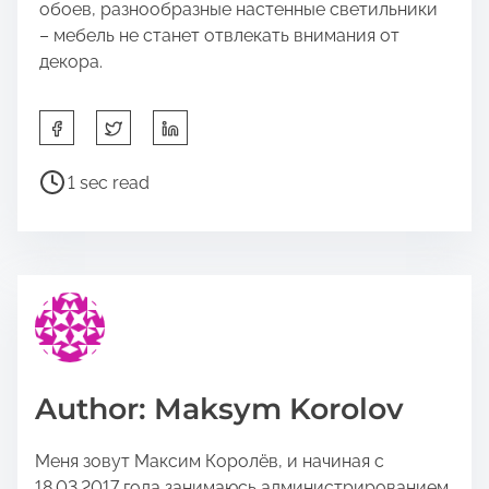
обоев, разнообразные настенные светильники
– мебель не станет отвлекать внимания от
декора.
S
h
a
P
1 sec read
r
o
e
s
t
t
h
r
i
e
s
a
p
d
o
t
Author: Maksym Korolov
s
i
t
m
Меня зовут Максим Королёв, и начиная с
o
e
18.03.2017 года занимаюсь администрированием
n