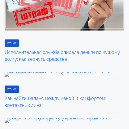
g
a
t
i
Разное
Исполнительная служба списала деньги по чужому
o
долгу: как вернуть средства
n
Разное
Как найти баланс между ценой и комфортом
контактных линз