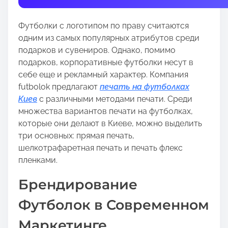
t
h
Футболки с логотипом по праву считаются
i
одним из самых популярных атрибутов среди
s
подарков и сувениров. Однако, помимо
p
подарков, корпоративные футболки несут в
o
себе еще и рекламный характер. Компания
s
futbolok предлагают
печать на футболках
t
Киев
с различными методами печати. Среди
o
множества вариантов печати на футболках,
n
которые они делают в Киеве, можно выделить
:
три основных: прямая печать,
шелкотрафаретная печать и печать флекс
пленками.
Брендирование
Футболок в Современном
Маркетинге