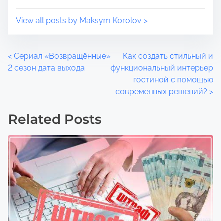
View all posts by Maksym Korolov >
P
<
Сериал «Возвращённые»
Как создать стильный и
2 сезон дата выхода
функциональный интерьер
o
гостиной с помощью
современных решений?
>
s
t
Related Posts
s
n
a
v
i