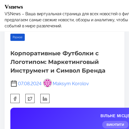
Vsnews
VSNews – Ваша виртуальная страница для всех новостей о фил
S
Home
/
Разное
/ Корпоративные Футболки с Логотипом:
предлагаем самые свежие новости, обзоры и аналитику, чтобы 
k
Маркетинговый Инструмент и Символ Бренда
событий в мире развлечений.
i
p
Разное
t
o
Корпоративные Футболки с
c
Логотипом: Маркетинговый
o
n
Инструмент и Символ Бренда
t
e
07.08.2024
Maksym Korolov
n
S
t
h
a
ВІЛЬНЕ МІСЦ
r
e
ВИКУПИТИ