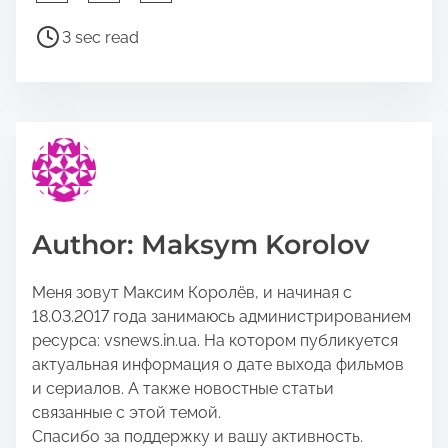
h
a
P
3 sec read
r
o
e
s
t
t
h
r
i
e
s
a
p
d
o
t
Author: Maksym Korolov
s
i
t
m
Меня зовут Максим Королёв, и начиная с
o
e
18.03.2017 года занимаюсь администрированием
n
ресурса: vsnews.in.ua. На котором публикуется
:
актуальная информация о дате выхода фильмов
и сериалов. А также новостные статьи
связанные с этой темой.
Спасибо за поддержку и вашу активность.