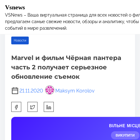
Vsnews
VSNews – Ваша виртуальная страница для всех новостей о фил
S
Home
/
Новости
/ Marvel и фильм Чёрная пантера часть 2
предлагаем самые свежие новости, обзоры и аналитику, чтобы 
k
получает серьезное обновление съемок
событий в мире развлечений.
i
p
Новости
t
o
Marvel и фильм Чёрная пантера
c
часть 2 получает серьезное
o
n
обновление съемок
t
e
21.11.2020
Maksym Korolov
n
S
t
h
a
ВІЛЬНЕ МІСЦ
r
e
ВИКУПИТИ