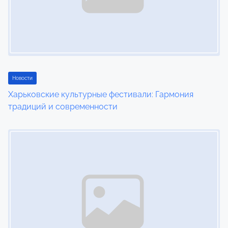
i
g
a
t
Новости
i
Харьковские культурные фестивали: Гармония
традиций и современности
o
Image Placeholder
n