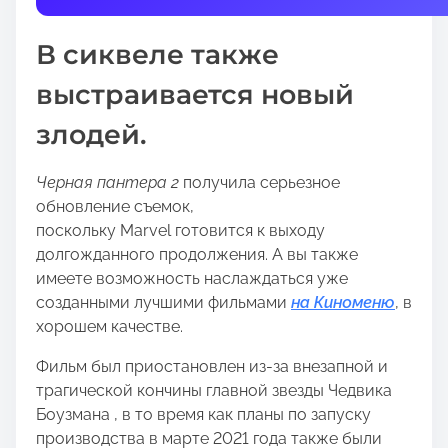
t
h
В сиквеле также
i
s
выстраивается новый
p
злодей.
o
s
t
Черная пантера 2
получила серьезное
o
обновление съемок,
n
поскольку Marvel готовится к выходу
:
долгожданного продолжения. А вы также
имеете возможность наслаждаться уже
созданными лучшими фильмами
на Киноменю
, в
хорошем качестве.
Фильм был приостановлен из-за внезапной и
трагической кончины главной звезды Чедвика
Боузмана , в то время как планы по запуску
производства в марте 2021 года также были