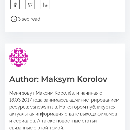
S
h
a
P
3 sec read
r
o
e
s
t
t
h
r
i
e
s
a
p
d
o
t
Author: Maksym Korolov
s
i
t
m
Меня зовут Максим Королёв, и начиная с
o
e
18.03.2017 года занимаюсь администрированием
n
ресурса: vsnews.in.ua. На котором публикуется
:
актуальная информация о дате выхода фильмов
и сериалов. А также новостные статьи
связанные с этой темой.