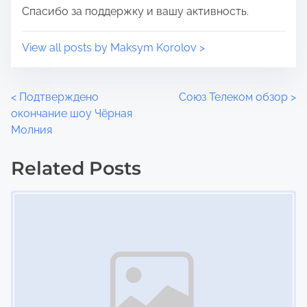
Спасибо за поддержку и вашу активность.
View all posts by Maksym Korolov >
P
<
Подтверждено
Союз Телеком обзор
>
окончание шоу Чёрная
o
Молния
s
Related Posts
t
Image Placeholder
s
n
a
v