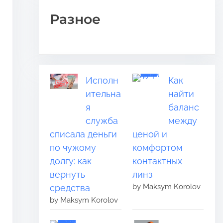
Разное
Исполн
Как
ительна
найти
я
баланс
служба
между
списала деньги
ценой и
по чужому
комфортом
долгу: как
контактных
вернуть
линз
by Maksym Korolov
средства
by Maksym Korolov