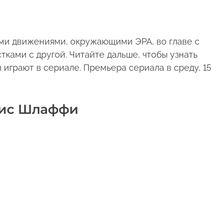
ми движениями, окружающими ЭРА, во главе с
ами с другой. Читайте дальше, чтобы узнать
играют в сериале. Премьера сериала в среду, 15
лис Шлаффи
C
o
ur
te
s
y