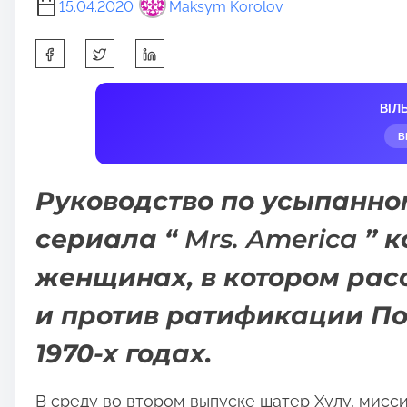
15.04.2020
Maksym Korolov
S
h
a
ВІЛ
r
В
e
t
Руководство по усыпанно
h
i
сериала “
Mrs. America
” 
s
p
женщинах, в котором рас
o
и против ратификации По
s
t
1970-х годах.
o
n
В среду во втором выпуске шатер Хулу, мисси