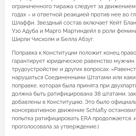
:
ограниченного тиража следует за движением 
годах – и ответной реакцией против нее во 
Шлаффи. Звездный состав включает Кейт Блан
Узо Адуба и Марго Мартиндейл в роли фемини
Ширли Чисхолм и Белла Абзуг.
Поправка к Конституции положит конец пра
гарантирует юридическое равенство мужчин 
трудоустройстве и других вопросах. «Равенст
нарушаться Соединенными Штатами или каким-
поправке, которая была принята при двухпар
должна быть ратифицирована 38 штатами. за
добавлены в Конституцию. Это было официал
консервативное движение Schlafly остановило
попытка ратифицировать ERA продолжается, и
проголосовала за утверждение.)