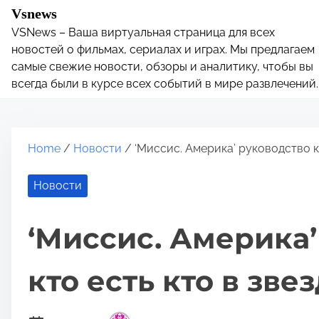
S
Vsnews
k
VSNews – Ваша виртуальная страница для всех
i
новостей о фильмах, сериалах и играх. Мы предлагаем
p
самые свежие новости, обзоры и аналитику, чтобы вы
всегда были в курсе всех событий в мире развлечений.
t
o
c
o
Home
/
Новости
/ ‘Миссис. Америка’ руководство к 
n
t
Новости
e
n
‘Миссис. Америка’
t
кто есть кто в зве