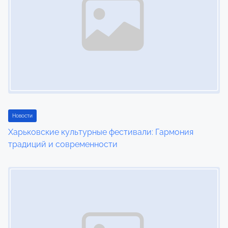
a
v
i
g
a
t
Новости
i
Харьковские культурные фестивали: Гармония
традиций и современности
o
Image Placeholder
n