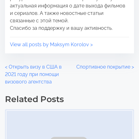
актуальная информация о дате выхода фильмов
и сериалов. А также новостные статьи
связанные с этой темой.
Спасибо за поддержку и вашу активность.
View all posts by Maksym Korolov >
P
<
Открыть визу в США в
Спортивное покрытие
>
2021 году при помощи
o
визового агентства
s
Related Posts
t
Image Placeholder
s
n