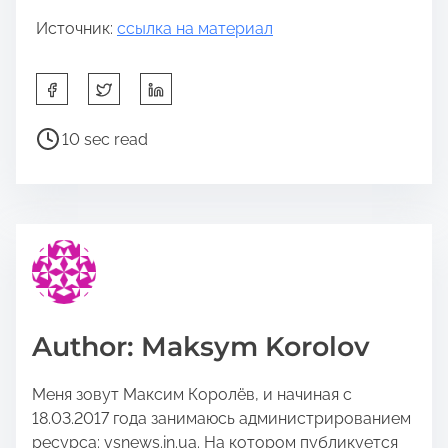
Источник:
ссылка на материал
S
h
a
P
10 sec read
r
o
e
s
t
t
h
r
i
e
s
a
p
d
o
t
Author: Maksym Korolov
s
i
t
m
Меня зовут Максим Королёв, и начиная с
o
e
18.03.2017 года занимаюсь администрированием
n
ресурса: vsnews.in.ua. На котором публикуется
: