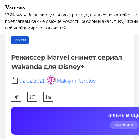
Vsnews
VSNews – Ваша виртуальная страница для всех новостей о фил
S
Home
/
Новости
/ Режиссер Marvel снимет сериал Wakanda
предлагаем самые свежие новости, обзоры и аналитику, чтобы 
k
для Disney+
событий в мире развлечений.
i
p
Новости
t
o
Режиссер Marvel снимет сериал
c
Wakanda для Disney+
o
n
02.02.2021
Maksym Korolov
t
e
S
n
h
t
a
ВІЛЬНЕ МІСЦ
r
e
ВИКУПИТИ
t