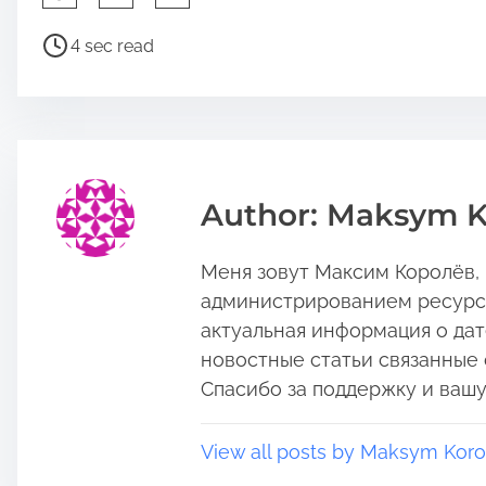
h
a
P
4 sec read
r
o
e
s
t
t
h
r
i
e
s
a
Author: Maksym K
p
d
o
t
Меня зовут Максим Королёв, и
s
i
t
m
администрированием ресурса:
o
e
актуальная информация о дат
n
новостные статьи связанные 
:
Спасибо за поддержку и вашу
View all posts by Maksym Koro