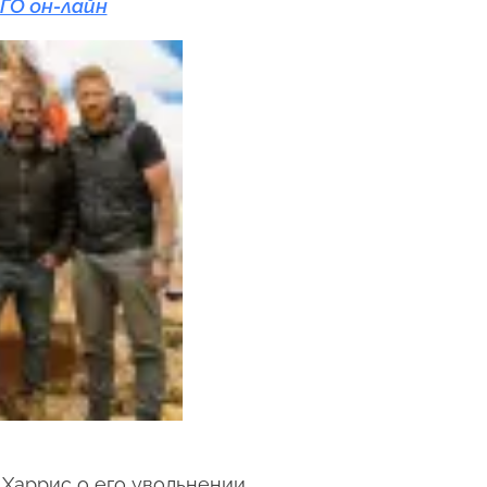
ГО он-лайн
Харрис о его увольнении.