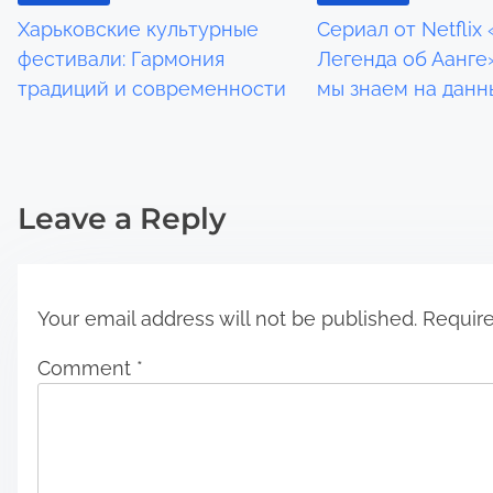
g
Харьковские культурные
Сериал от Netflix 
a
фестивали: Гармония
Легенда об Аанге»
традиций и современности
мы знаем на дан
t
i
o
Leave a Reply
n
Your email address will not be published.
Require
Comment
*