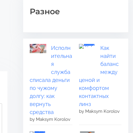
Разное
Исполн
Как
ительна
найти
я
баланс
служба
между
списала деньги
ценой и
по чужому
комфортом
долгу: как
контактных
вернуть
линз
by Maksym Korolov
средства
by Maksym Korolov