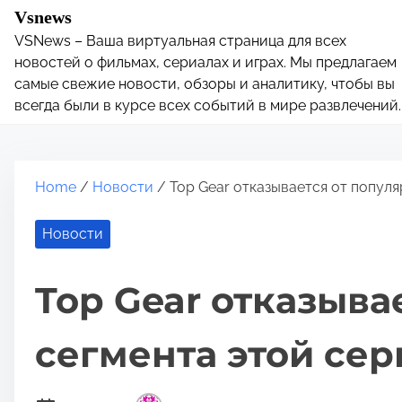
S
Vsnews
k
VSNews – Ваша виртуальная страница для всех
i
новостей о фильмах, сериалах и играх. Мы предлагаем
p
самые свежие новости, обзоры и аналитику, чтобы вы
всегда были в курсе всех событий в мире развлечений.
t
o
c
o
Home
/
Новости
/ Top Gear отказывается от популя
n
t
Новости
e
n
Top Gear отказыва
t
сегмента этой сер