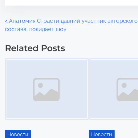
P
<
Анатомия Страсти давний участник актерского
состава, покидает шоу
o
Related Posts
s
Image Placeholder
Image Placeholder
t
s
n
a
v
i
Новости
Новости