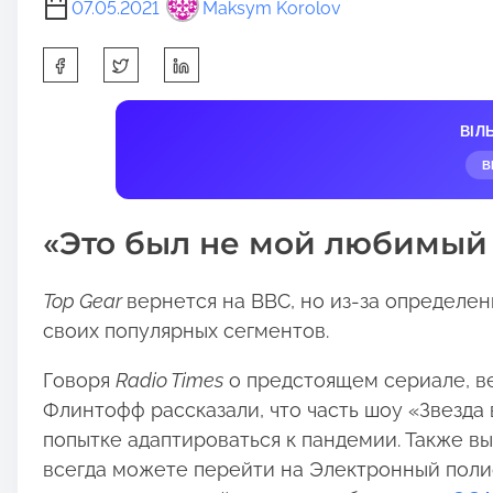
07.05.2021
Maksym Korolov
S
h
a
ВІЛ
r
В
e
t
«Это был не мой любимый 
h
i
s
Top Gear
вернется на BBC, но из-за определе
p
своих популярных сегментов.
o
Говоря
Radio Times
о предстоящем сериале, в
s
Флинтофф рассказали, что часть шоу «Звезда
t
попытке адаптироваться к пандемии. Также в
o
всегда можете перейти на Электронный поли
n