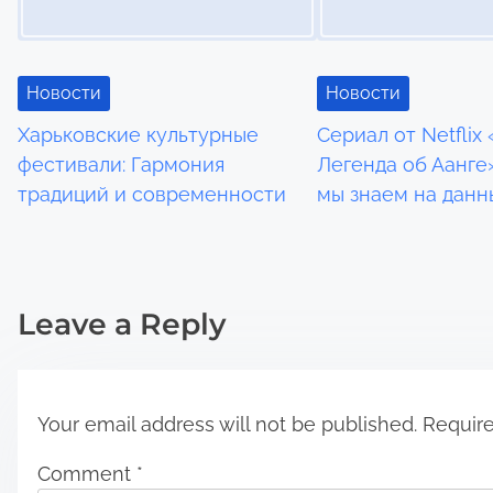
v
i
Новости
Новости
g
Харьковские культурные
Сериал от Netflix 
a
фестивали: Гармония
Легенда об Аанге»
традиций и современности
мы знаем на дан
t
i
o
Leave a Reply
n
Your email address will not be published.
Require
Comment
*