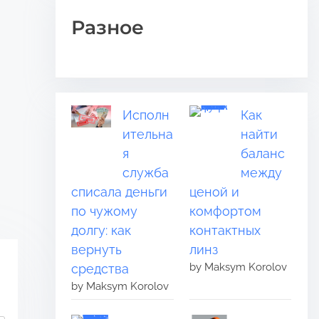
Разное
Исполн
Как
ительна
найти
я
баланс
служба
между
списала деньги
ценой и
по чужому
комфортом
долгу: как
контактных
вернуть
линз
by Maksym Korolov
средства
by Maksym Korolov