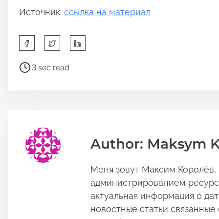
Источник:
ссылка на материал
S
h
a
P
3 sec read
r
o
e
s
t
t
h
r
i
e
s
a
Author: Maksym K
p
d
o
t
Меня зовут Максим Королёв, и
s
i
t
m
администрированием ресурса:
o
e
актуальная информация о дат
n
новостные статьи связанные 
: