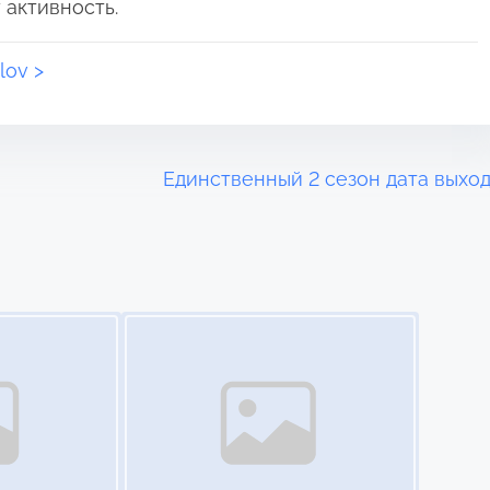
 активность.
lov >
Единственный 2 сезон дата выхо
Image Placeholder