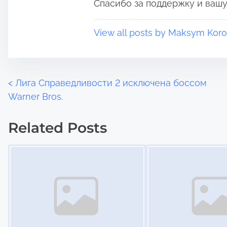
Спасибо за поддержку и вашу
View all posts by Maksym Koro
P
<
Лига Справедливости 2 исключена боссом
Warner Bros.
o
Related Posts
s
Image Placeholder
Image Placeholder
t
s
n
a