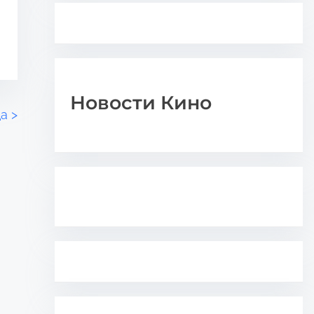
Новости Кино
да
>