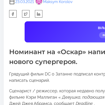
23.03.2021
Maksym Korolov
S
h
a
ВІЛ
r
В
e
t
Номинант на «Оскар» нап
h
i
нового супергероя.
s
p
Грядущий фильм DC о Затанне подписал конт
o
написать сценарий.
s
t
Сценарист / режиссер, которая недавно полу
o
фильме Кэри Маллиган «
Девушка, подающая
n
Джей Джея Абрамса, сообщает
Deadline
.