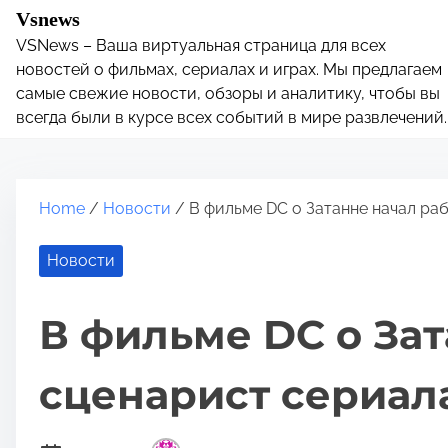
S
Vsnews
k
VSNews – Ваша виртуальная страница для всех
i
новостей о фильмах, сериалах и играх. Мы предлагаем
p
самые свежие новости, обзоры и аналитику, чтобы вы
всегда были в курсе всех событий в мире развлечений.
t
o
c
o
Home
/
Новости
/ В фильме DC о Затанне начал ра
n
t
Новости
e
n
В фильме DC о Зат
t
сценарист сериал