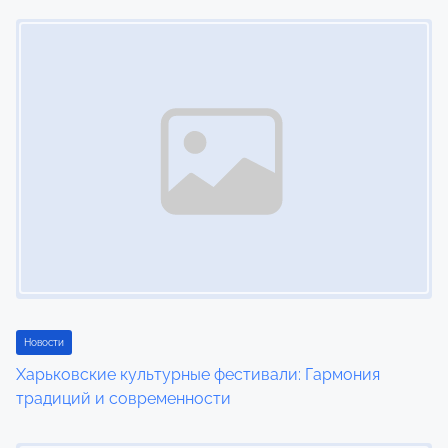
s
Image Placeholder
n
a
v
i
g
a
t
i
Новости
o
Харьковские культурные фестивали: Гармония
n
традиций и современности
Image Placeholder