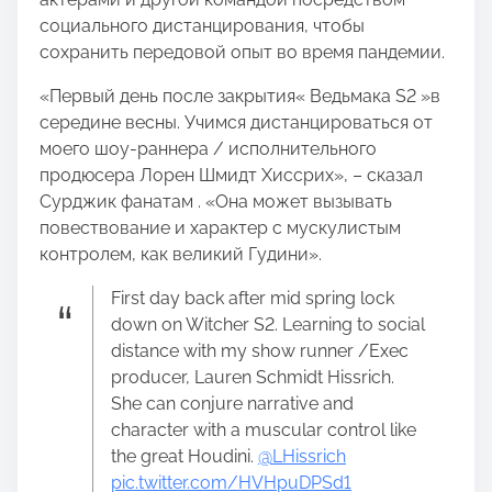
социального дистанцирования, чтобы
сохранить передовой опыт во время пандемии.
«Первый день после закрытия« Ведьмака S2 »в
середине весны. Учимся дистанцироваться от
моего шоу-раннера / исполнительного
продюсера Лорен Шмидт Хиссрих», – сказал
Сурджик фанатам . «Она может вызывать
повествование и характер с мускулистым
контролем, как великий Гудини».
First day back after mid spring lock
down on Witcher S2. Learning to social
distance with my show runner /Exec
producer, Lauren Schmidt Hissrich.
She can conjure narrative and
character with a muscular control like
the great Houdini. ⁦
@LHissrich
pic.twitter.com/HVHpuDPSd1