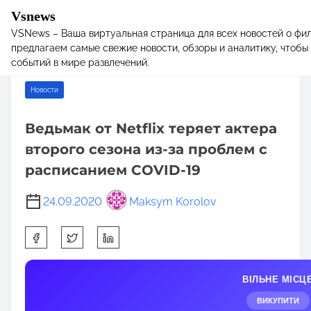
Vsnews
VSNews – Ваша виртуальная страница для всех новостей о фил
S
Home
/
Новости
/ Ведьмак от Netflix теряет актера второго
предлагаем самые свежие новости, обзоры и аналитику, чтобы 
k
сезона из-за проблем с расписанием COVID-19
событий в мире развлечений.
i
p
Новости
t
o
Ведьмак от Netflix теряет актера
c
второго сезона из-за проблем с
o
n
расписанием COVID-19
t
e
24.09.2020
Maksym Korolov
n
S
t
h
a
ВІЛЬНЕ МІСЦ
r
e
ВИКУПИТИ