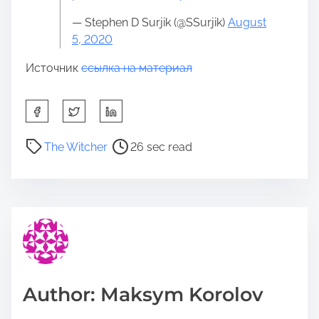
— Stephen D Surjik (@SSurjik)
August
5, 2020
Источник
ссылка на материал
S
h
a
P
The Witcher
26 sec read
r
o
e
s
t
t
h
r
i
e
s
a
p
d
o
t
Author: Maksym Korolov
s
i
t
m