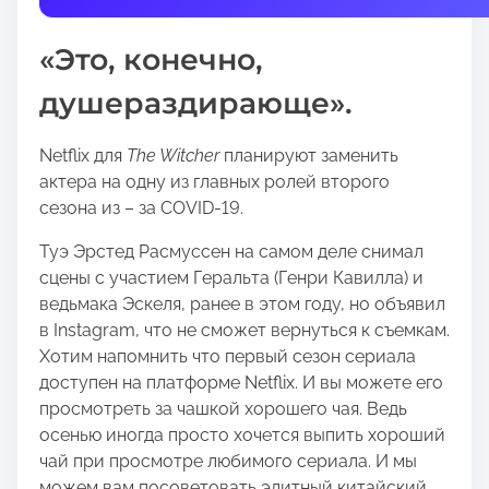
t
h
«Это, конечно,
i
s
душераздирающе».
p
o
Netflix для
The Witcher
планируют заменить
s
актера на одну из главных ролей второго
t
сезона из – за COVID-19.
o
n
Туэ Эрстед Расмуссен на самом деле снимал
:
сцены с участием Геральта (Генри Кавилла) и
ведьмака Эскеля, ранее в этом году, но объявил
в Instagram, что не сможет вернуться к съемкам.
Хотим напомнить что первый сезон сериала
доступен на платформе Netflix. И вы можете его
просмотреть за чашкой хорошего чая. Ведь
осенью иногда просто хочется выпить хороший
чай при просмотре любимого сериала. И мы
можем вам посоветовать элитный китайский