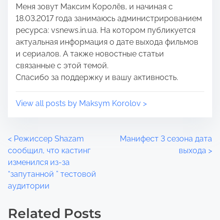
Меня зовут Максим Королёв, и начиная с
o
e
18.03.2017 года занимаюсь администрированием
n
ресурса: vsnews.in.ua. На котором публикуется
:
актуальная информация о дате выхода фильмов
и сериалов. А также новостные статьи
связанные с этой темой.
Спасибо за поддержку и вашу активность.
View all posts by Maksym Korolov >
P
<
Режиссер Shazam
Манифест 3 сезона дата
сообщил, что кастинг
выхода
>
o
изменился из-за
“запутанной ” тестовой
s
аудитории
t
Related Posts