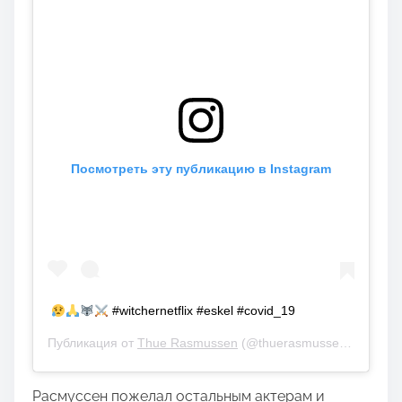
Посмотреть эту публикацию в Instagram
#witchernetflix #eskel #covid_19
Публикация от
Thue Rasmussen
(@thuerasmussen)
23 Сен 
Расмуссен пожелал остальным актерам и