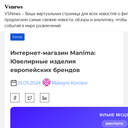
Vsnews
VSNews – Ваша виртуальная страница для всех новостей о фил
S
Home
/
Разное
/ Интернет-магазин Manima: Ювелирные
предлагаем самые свежие новости, обзоры и аналитику, чтобы 
k
изделия европейских брендов
событий в мире развлечений.
i
p
Разное
t
o
Интернет-магазин Manima:
c
Ювелирные изделия
o
n
европейских брендов
t
e
21.05.2024
Maksym Korolov
n
S
t
h
a
ВІЛЬНЕ МІСЦ
r
e
ВИКУПИТИ