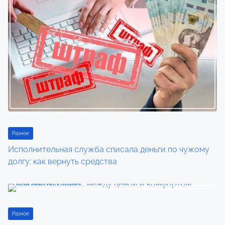
a
v
i
g
a
t
i
Разное
o
Исполнительная служба списала деньги по чужому
n
долгу: как вернуть средства
Разное