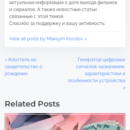
актуальная информация о дате выхода фильмов
и сериалов. А также новостные статьи
связанные с этой темой.
Спасибо за поддержку и вашу активность.
View all posts by Maksym Korolov >
P
<
Апостиль на
Генератор цифровых
свидетельство о
сигналов: назначение,
o
рождении
характеристики и
особенности устройства
s
>
t
Related Posts
s
n