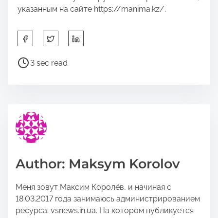
указанным на сайте https://manima.kz/.
S
h
a
P
3 sec read
r
o
e
s
t
t
h
r
i
e
s
a
p
d
o
t
Author: Maksym Korolov
s
i
t
m
Меня зовут Максим Королёв, и начиная с
o
e
18.03.2017 года занимаюсь администрированием
n
ресурса: vsnews.in.ua. На котором публикуется
: