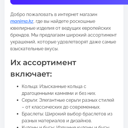
t
h
Добро пожаловать в интернет магазин
i
manima.kz
, где вы найдете роскошные
s
ювелирные изделия от ведущих европейских
p
брендов. Мы предлагаем широкий ассортимент
o
украшений, которые удовлетворят даже самые
s
взыскательные вкусы.
t
o
Их ассортимент
n
:
включает:
Кольца: Изысканные кольца с
драгоценными камнями и без них.
Серьги: Элегантные серьги разных стилей
– от классических до современных.
Браслеты: Широкий выбор браслетов из
разных материалов и дизайнов.
Кулоны и бусы: Изящные кулоны и бусы