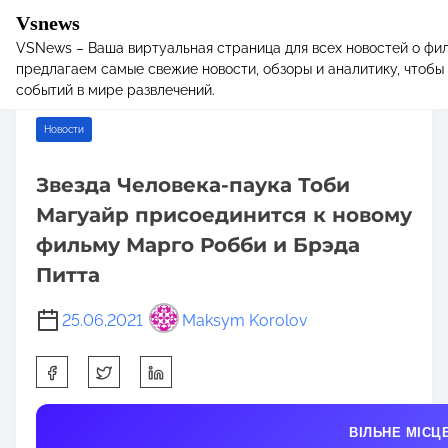
Vsnews
VSNews – Ваша виртуальная страница для всех новостей о фил
S
Home
/
Новости
/ Звезда Человека-паука Тоби Магуайр
предлагаем самые свежие новости, обзоры и аналитику, чтобы 
k
присоединится к новому фильму Марго Робби и Брэда Питта
событий в мире развлечений.
i
p
Новости
t
o
Звезда Человека-паука Тоби
c
Магуайр присоединится к новому
o
n
фильму Марго Робби и Брэда
t
Питта
e
n
25.06.2021
Maksym Korolov
t
S
h
a
ВІЛЬНЕ МІСЦ
r