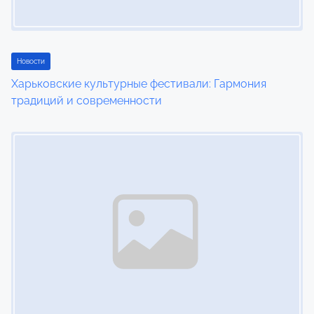
i
o
n
Новости
Харьковские культурные фестивали: Гармония
традиций и современности
Image Placeholder