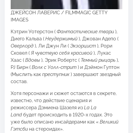
ДЖЕЙСОН ЛАВЕРИС / FILMMAGIC GETTY
IMAGES
Кэтрин Уотерстон (
Фантастические твари
),
Диего Кальва (
Неудержимый
), Джован Адепо (
Оверлорд
), Ли Джун Ли (
Экзорцист
), Рори
Сковел (
Я чувствую себя красивой
), Лукас
Хаас (
Вдовы
), Эрик Робертс (
Темный рыцарь
),
PJ Бирн (
Волк с Уолл-стрит
) и Дэймон Гуптон
(Мыслить как
преступник
) завершают звездный
состав.
Хотя персонажи и сюжет остаются в секрете,
известно, что действие сценария и
режиссера Дэмиена Шазеля из
La La
Land
будет происходить в 1920-х годах. Это
уже было описано инсайдерами как «
Великий
Гэтсби
на стероидах».