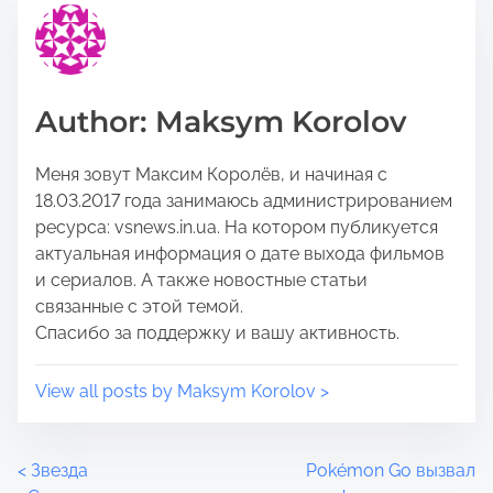
i
e
s
a
p
d
o
t
Author: Maksym Korolov
s
i
t
m
Меня зовут Максим Королёв, и начиная с
o
e
18.03.2017 года занимаюсь администрированием
n
ресурса: vsnews.in.ua. На котором публикуется
:
актуальная информация о дате выхода фильмов
и сериалов. А также новостные статьи
связанные с этой темой.
Спасибо за поддержку и вашу активность.
View all posts by Maksym Korolov >
P
<
Звезда
Pokémon Go вызвал