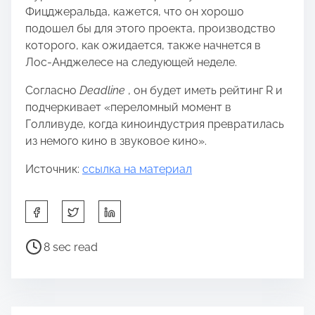
Фицджеральда, кажется, что он хорошо
подошел бы для этого проекта, производство
которого, как ожидается, также начнется в
Лос-Анджелесе на следующей неделе.
Согласно
Deadline
, он будет иметь рейтинг R и
подчеркивает «переломный момент в
Голливуде, когда киноиндустрия превратилась
из немого кино в звуковое кино».
Источник:
ссылка на материал
S
h
a
P
8 sec read
r
o
e
s
t
t
h
r