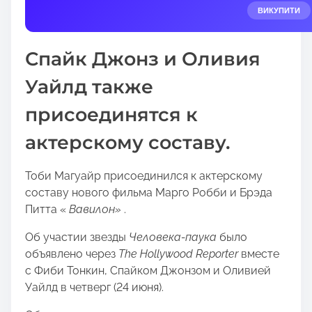
e
ВИКУПИТИ
t
h
Спайк Джонз и Оливия
i
s
Уайлд также
p
присоединятся к
o
s
актерскому составу.
t
o
Тоби Магуайр присоединился к актерскому
n
составу нового фильма Марго Робби и Брэда
:
Питта «
Вавилон»
.
Об участии звезды
Человека-паука
было
объявлено через
The Hollywood Reporter
вместе
с Фиби Тонкин, Спайком Джонзом и Оливией
Уайлд в четверг (24 июня).