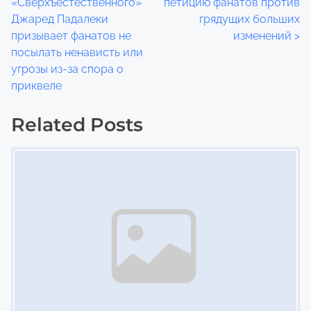
«Сверхъестественного»
петицию фанатов против
o
Джаред Падалеки
грядущих больших
призывает фанатов не
изменений
>
s
посылать ненависть или
t
угрозы из-за спора о
приквеле
s
Related Posts
n
Image Placeholder
a
v
i
g
a
t